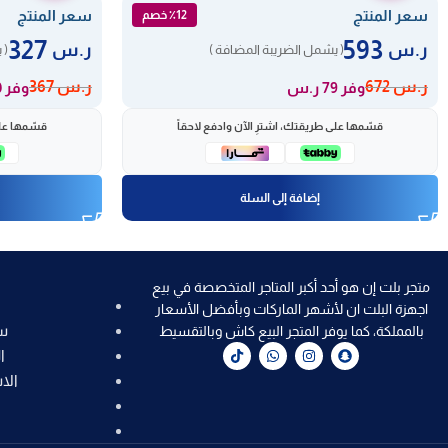
سعر المنتج
سعر المنتج
٪12 خصم
327
593
ر.س
ر.س
( يشمل الضريبة المضافة )
( 
ر.س
672
ر.س
367
وفر 79 ر.س
وفر 40 ر.س
قسّمها على طريقتك، اشترِ الآن وادفع لاحقاً
قسّمها على
إضافة إلى السلة
متجر بلت إن هو أحد أكبر المتاجر المتخصصة في بيع
اجهزة البلت ان لأشهر الماركات وبأفضل الأسعار
س
بالمملكة، كما يوفر المتجر البيع كاش وبالتقسيط
ا
الا