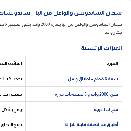
سخان الساندوتش والوافل من البا – ساندوتشات
جهاز واحد.
الميزات الرئيسية
الميزة
الفائدة العم
سعة 6 قطع + أطباق وافل
يحضر 6 ساندوتشات في وقت واحد مع أطباق وافل إضافية مرفقة – جهاز واحد يناسب الفطور والعزائم والحلويات.
قدرة 2000 وات و 5 مستويات حرارة
تسخين سريع 
فتح 180 درجة
يفتح بشكل م
أطباق غير لاصقة قابلة للإزالة
تمنع التصاق