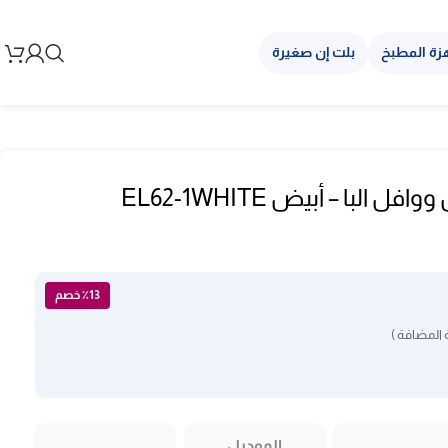
زة المطبخ
بلت إن صغيرة
سخان الساندوتش ووافل البا – أبيض EL62-1WHITE
٪13 خصم
 المضافة )
الموديل