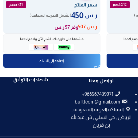
سعر المنتج
٪12 خصم
٪11 خصم
450
ر.س
 )
( يشمل الضريبة المضافة )
ر.س
507
وفر 57 ر.س
فع لاحقاً
قسّمها على طريقتك، اشترِ الآن وادفع لاحقاً
إضافة إلى السلة
شهادات التوثيق
تواصل معنا
builttcom@gmail.com
المملكة العربية السعودية ,
الرياض , حي السلي , ش عبدالله
بن فريان