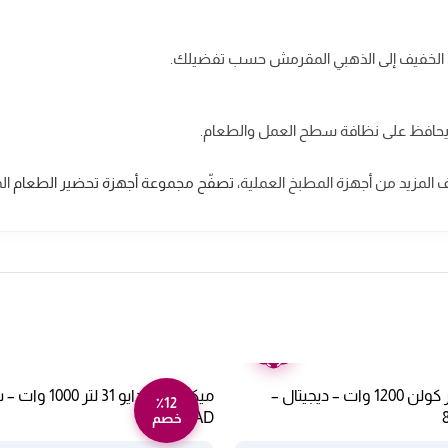
ا يحافظ على نظافة سطح العمل والطعام.
 المزيد من أجهزة المطبخ العملية،
تصفّح مجموعة أجهزة تحضير الطعام
ال
ضمان
عامين
ميكروويف 20 لتر كولن 1200 وات – ديجيتال –
٪12
1N5AD
خصم