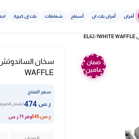
أفران
أفران بلت ان
أسطح
شفاطات
بلت إن كبيرة
اجه
EL
ضمان
عامين
WAFFLE
سعر المنتج
474
ر.س
( يشمل الضريبة
وفر 71 ر.س
ر.س
545
الصنف