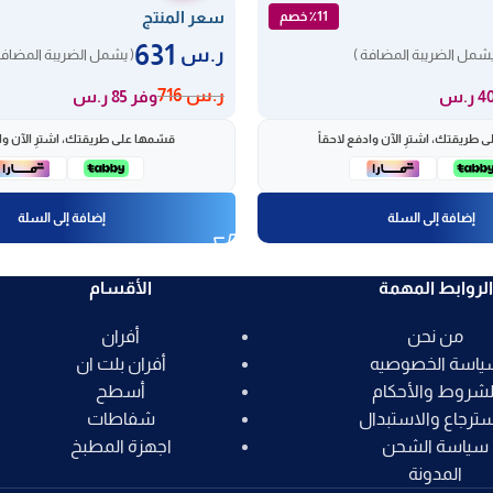
سعر المنتج
٪11 خصم
631
ر.س
يشمل الضريبة المضافة )
( يشمل الضريبة المضافة
ر.س
716
وفر 85 ر.س
 طريقتك، اشترِ الآن وادفع لاحقاً
قسّمها على طريقتك، اشترِ الآن واد
إضافة إلى السلة
إضافة إلى السلة
الروابط المهمة
الأقسام
من نحن
أفران
ياسة الخصوصيه
أفران بلت ان
لشروط والأحكام
أسطح
سترجاع والاستبدال
شفاطات
سياسة الشحن
اجهزة المطبخ
المدونة