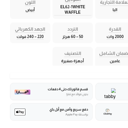
علامة التجارية
اللون
EL62-1WHITE
البا
أبيض
WAFFLE
القدرة
التردد
الجهد الكهربائي
2000 وات
50 – 60 هرتز
220 – 240 فولت
ضمان الشامل
التصنيف
عامين
أجهزة صغيرة
قسم فاتورتك حتى 4 دفعات
بدون فوائد مع تمارا
دفع سريع وآمن مع أبل باي
بواسطة Apple Pay