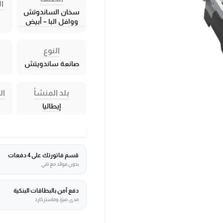
ال
سخان الساندوتش
ووافل البا – أبيض
النوع
صانعة ساندويتش
بلد المنشأ
ال
إيطاليا
قسم فاتورتك على 4 دفعات
بدون فوائد مع تابي
دفع آمن بالبطاقات البنكية
مدى، فيزا، وماستركارد