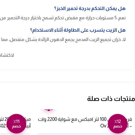
هل يمكن التحكم بدرجة تحمير الخبز؟
نعم، 5 مستويات حرارة مع مقبض تحكم تسمح باختيار درجة التحمير من الخفيف إلى الذهبي المقرمش حسب تفضيلك.
هل الزيت يتسرب على الطاولة أثناء الاستخدام؟
لا، خزان تجميع الزيت المدمج يجمع الدهون الزائدة بشكل منفصل، مم
لاكتشاف
منتجات ذات صلة
ضمان
عامين
فرن كهربائي 100 لتر امبكس مع شواية 2200 وات
٪11
٪12
– أسود Ov 2904
أبيض 802100001
خصم
خصم