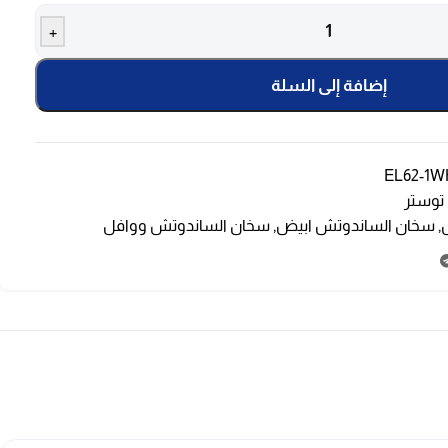
+
إضافة إلى السلة
EL62-1W
توستر
,
سخان الساندوتش ابيض
,
سخان الساندوتش ووافل