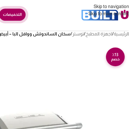
Skip to navigation
Skip to main content
التخفيضات
الرئيسية
/
اجهزة المطبخ
/
توستر
/
سخان الساندوتش ووافل البا – أبيض 62-1WHITE WAFFLE
٪13
خصم