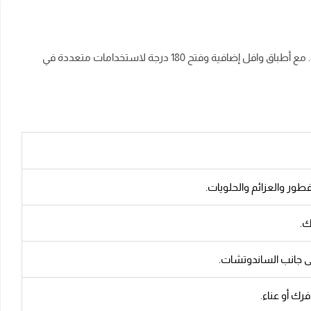
سخان الساندوتش والوافل من البا بقدرة 2000 وات، يكفي لتحضير 6 قطع في المرة الواحدة. مناسب للعائلات التي تبحث عن وجبات سريعة وصحية. مع أطباق وافل إضافية وفتح 180 درجة لاستخدامات متعددة في
ك.
 جانب الساندوتشات.
ك أو عناء.