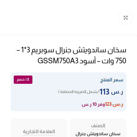
Click to enlarge
سخان ساندويتش جنرال سوبريم 3*1 –
750 وات – أسود GSSM750A3
سعر المنتج
٪8 خصم
113
ر.س
( يشمل الضريبة المضافة )
وفر 10 ر.س
ر.س
123
الصنف
العلامة التجارية
سخان ساندويتش جنرال