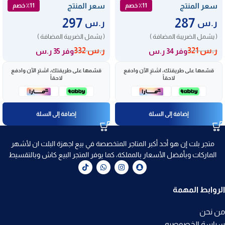
سعر المنتج
سعر المنتج
٪11 خصم
٪11 خصم
297
287
ر.س
ر.س
( يشمل الضريبة المضافة )
( يشمل الضريبة المضافة )
ر.س
321
ر.س
332
وفر 34 ر.س
وفر 35 ر.س
قسّمها على طريقتك، اشترِ الآن وادفع
قسّمها على طريقتك، اشترِ الآن وادفع
لاحقاً
لاحقاً
إضافة إلى السلة
إضافة إلى السلة
متجر بلت إن هو أحد أكبر المتاجر المتخصصة في بيع اجهزة البلت ان لأشهر
الماركات وبأفضل الأسعار بالمملكة، كما يوفر المتجر البيع كاش وبالتقسيط
الروابط المهمة
من نحن
سياسة الخصوصيه