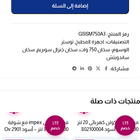
إضافة إلى السلة
رمز المنتج:
GSSM750A3
التصنيفات:
اجهزة المطبخ
,
توستر
الوسوم:
سخان 750 وات
,
سخان جنرال سوبريم
,
سخان
ساندويتش
مشاركة:
منتجات ذات صلة
ضمان
ضمان
عامين
عامين
ميكروويف كولن كهربائي 20 لتر
فرن كهربائي impex مع شواية
٪11
٪11
خصم
خصم
1100 وات – أسود 802100004
1500 وات 35 لتر – أسود Ov 2901