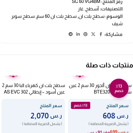
رمز المنتج:
SC 60 VG4BM
التصنيفات:
أسطح
,
غاز
الوسوم:
سطح بلت ان
,
سطح بلت ان 60 سم
,
سطح سوبر
شيف
مشاركة:
منتجات ذات صلة
ضمان
ضمان
عامين
عامين
سطح بلت ان ألجور 30 سم 2 عين
سطح بلت ان كهرباء البا 30 سم 2
٪13
خصم
سيراميك BTE320T
عين أسود – إيطالي AS EVC 302
سعر المنتج
سعر المنتج
٪13 خصم
2,070
608
ر.س
ر.س
( يشمل الضريبة المضافة )
( يشمل الضريبة المضافة )
ر.س
699
وفر 91 ر.س