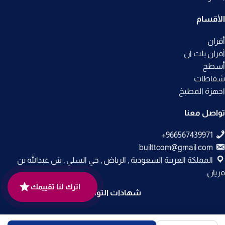
الأقسام
أفران
أفران بلت ان
أسطح
شفاطات
اجهزة المطبخ
تواصل معنا
builttcom@gmail.com
المملكة العربية السعودية , الرياض , حي السلي , ش عبدالله بن
فريان
اترك لنا تقييمك
شهادات التوثيق
جميع الحقوق محفوظة لـ
متجر بلت إن
© 2025.