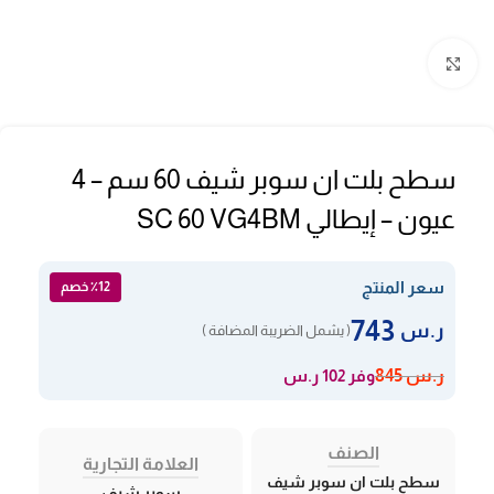
Click to enlarge
سطح بلت ان سوبر شيف 60 سم – 4
عيون – إيطالي SC 60 VG4BM
سعر المنتج
٪12 خصم
743
ر.س
( يشمل الضريبة المضافة )
وفر 102 ر.س
ر.س
845
الصنف
العلامة التجارية
سطح بلت ان سوبر شيف
سوبر شيف