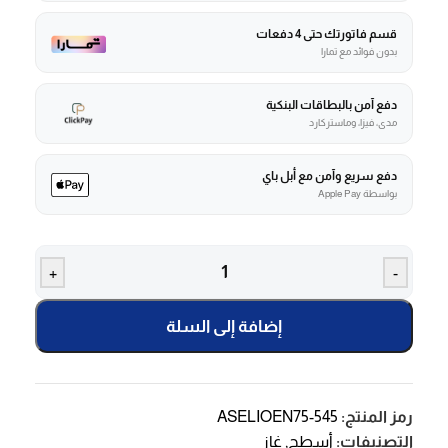
قسم فاتورتك حتى 4 دفعات
بدون فوائد مع تمارا
دفع آمن بالبطاقات البنكية
مدى، فيزا، وماستركارد
دفع سريع وآمن مع أبل باي
بواسطة Apple Pay
+
-
إضافة إلى السلة
رمز المنتج:
ASELIOEN75-545
التصنيفات:
أسطح
,
غاز