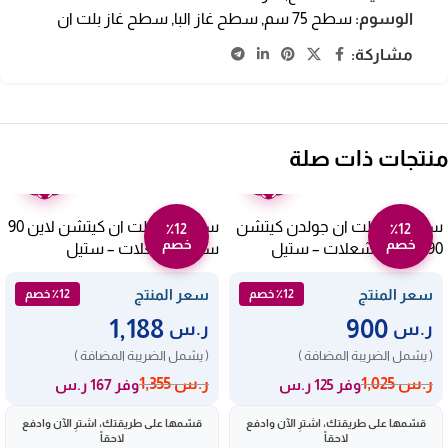
الوسوم:
سطح 75 سم
,
سطح غاز البا
,
سطح غاز بلت ان
مشاركة:
منتجات ذات صلة
ضمان
ضمان
عامين
عامين
سطح غاز بلت ان جولدن كيتشن
سطح غاز بلت ان كيتشن لاين 90
٪12
٪12
خصم
خصم
90 سم – 5 شعلات – ستيل
سم – 5 شعلات – ستيل
KLQ905VTAV
TOAO-9502
سعر المنتج
سعر المنتج
٪12 خصم
٪12 خصم
1,188
900
ر.س
ر.س
( يشمل الضريبة المضافة )
( يشمل الضريبة المضافة )
ر.س
1,025
ر.س
1,355
وفر 125 ر.س
وفر 167 ر.س
قسّمها على طريقتك، اشترِ الآن وادفع
قسّمها على طريقتك، اشترِ الآن وادفع
لاحقاً
لاحقاً