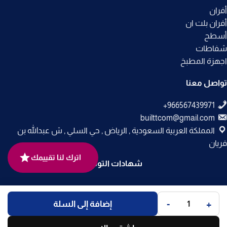
أفران
أفران بلت ان
أسطح
شفاطات
اجهزة المطبخ
تواصل معنا
builttcom@gmail.com
المملكة العربية السعودية , الرياض , حي السلي , ش عبدالله بن
فريان
اترك لنا تقييمك
شهادات التوثيق
جميع الحقوق محفوظة لـ
متجر بلت إن
© 2025.
-
+
إضافة إلى السلة
تم التطوير بواسطة
Code Times
.