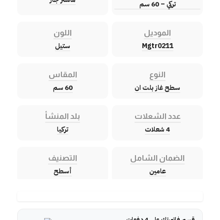
تركي – 60 سم
الموديل
اللون
Mgtr0211
ستيل
النوع
المقاس
سطح غاز بلت ان
60 سم
عدد الشعلات
بلد المنشأ
4 شعلات
تركيا
الضمان الشامل
التصنيف
عامين
أسطح
قسم فاتورتك على 4 دفعات