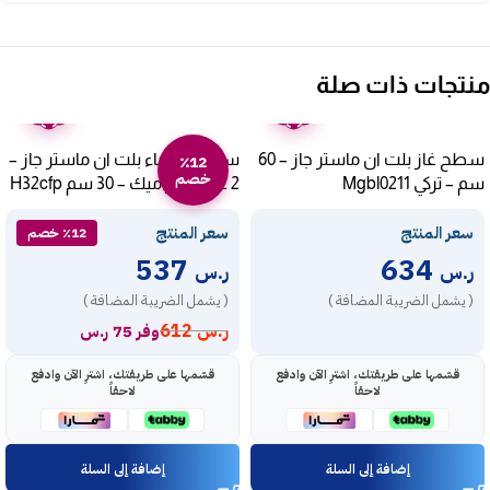
منتجات ذات صلة
ضمان
ضمان
عامين
عامين
سطح غاز بلت ان ماستر جاز – 60
سطح كهرباء بلت ان ماستر جاز –
٪12
خصم
سم – تركي Mgbl0211
2 عين سيراميك – 30 سم H32cfp
سعر المنتج
سعر المنتج
٪12 خصم
537
634
ر.س
ر.س
( يشمل الضريبة المضافة )
( يشمل الضريبة المضافة )
ر.س
612
وفر 75 ر.س
قسّمها على طريقتك، اشترِ الآن وادفع
قسّمها على طريقتك، اشترِ الآن وادفع
لاحقاً
لاحقاً
إضافة إلى السلة
إضافة إلى السلة