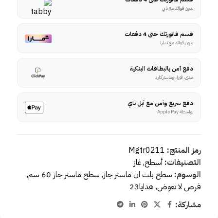
بدون فوائد مع تابي
قسم فاتورتك حتى 4 دفعات
بدون فوائد مع تمارا
دفع آمن بالبطاقات البنكية
مدى، فيزا، وماستركارد
دفع سريع وآمن مع أبل باي
بواسطة Apple Pay
رمز المنتج:
Mgtr0211
التصنيفات:
أسطح
,
غاز
الوسوم:
سطح بلت ان ماستر جاز
,
سطح ماستر جاز 60 سم
,
فرص لا تعوض
,
هدايا23
مشاركة: