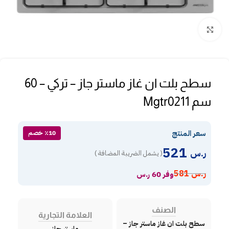
Click to enlarge
سطح بلت ان غاز ماستر جاز – تركي – 60
سم Mgtr0211
سعر المنتج
٪10 خصم
521
ر.س
( يشمل الضريبة المضافة )
ر.س
581
وفر 60 ر.س
الصنف
العلامة التجارية
سطح بلت ان غاز ماستر جاز –
ماستر جاز