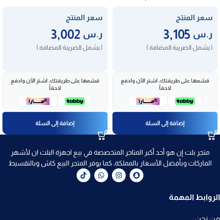
ASELIOEN65-445CG
ASEVC604XF
سعر المنتج
سعر المنتج
3,002
3,105
ر.س
ر.س
( يشمل الضريبة المضافة )
( يشمل الضريبة المضافة )
قسّمها على طريقتك، اشترِ الآن وادفع
قسّمها على طريقتك، اشترِ الآن وادفع
لاحقاً
لاحقاً
إضافة إلى السلة
إضافة إلى السلة
متجر بلت إن هو أحد أكبر المتاجر المتخصصة في بيع اجهزة البلت ان لأشهر
الماركات وبأفضل الأسعار بالمملكة، كما يوفر المتجر البيع كاش وبالتقسيط
الروابط المهمة
من نحن