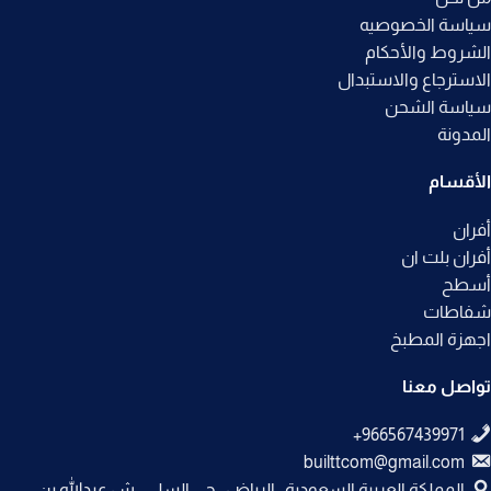
سياسة الخصوصيه
الشروط والأحكام
الاسترجاع والاستبدال
سياسة الشحن
المدونة
الأقسام
أفران
أفران بلت ان
أسطح
شفاطات
اجهزة المطبخ
تواصل معنا
builttcom@gmail.com
المملكة العربية السعودية , الرياض , حي السلي , ش عبدالله بن