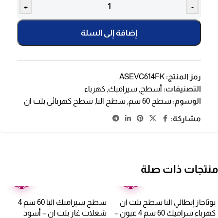
+
-
إضافة إلى السلة
رمز المنتج:
ASEVC614FK
التصنيفات:
أسطح
,
سيراميك
,
كهرباء
الوسوم:
سطح 60 سم
,
سطح البا
,
سطح كهربائى بلت ان
مشاركة:
منتجات ذات صلة
ضمان
ضمان
عامين
عامين
بوتاجاز إيطالي البا سطح بلت ان
سطح سيراميك البا 60 سم 4
كهرباء سراميك 60 سم 4 عيون –
شعلات غاز بلت ان – أسود