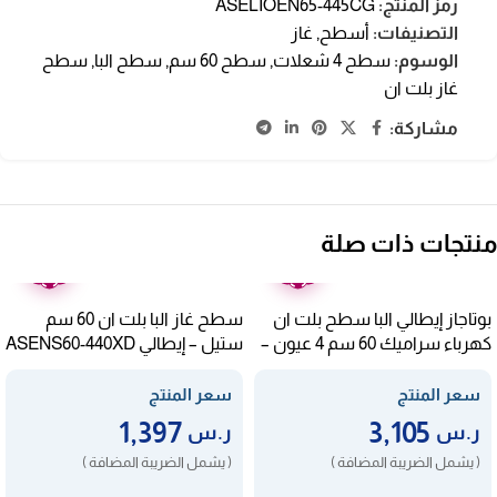
رمز المنتج:
ASELIOEN65-445CG
التصنيفات:
أسطح
,
غاز
الوسوم:
سطح 4 شعلات
,
سطح 60 سم
,
سطح البا
,
سطح
غاز بلت ان
مشاركة:
منتجات ذات صلة
ضمان
ضمان
عامين
عامين
بوتاجاز إيطالي البا سطح بلت ان
سطح غاز البا بلت ان 60 سم
كهرباء سراميك 60 سم 4 عيون –
ستيل – إيطالي ASENS60-440XD
ASEVC604XF
سعر المنتج
سعر المنتج
1,397
3,105
ر.س
ر.س
( يشمل الضريبة المضافة )
( يشمل الضريبة المضافة )