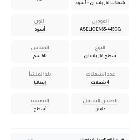
شعلات غاز بلت ان – أسود
الموديل
اللون
ASELIOEN65-445CG
أسود
النوع
المقاس
سطح غاز بلت ان
60 سم
عدد الشعلات
بلد المنشأ
4 شعلات
إيطاليا
الضمان الشامل
التصنيف
عامين
أسطح
قسم فاتورتك على 4 دفعات