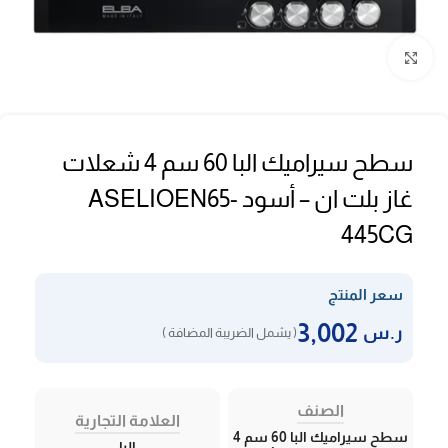
Click to enlarge
سطح سيراميك البا 60 سم 4 شعلات
غاز بلت ان – أسود ASELIOEN65-
445CG
سعر المنتج
3,002
ر.س
( يشمل الضريبة المضافة )
الصنف
العلامة التجارية
سطح سيراميك البا 60 سم 4
البا