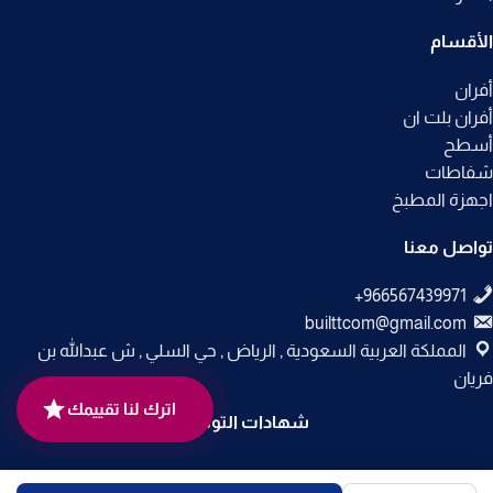
الأقسام
أفران
أفران بلت ان
أسطح
شفاطات
اجهزة المطبخ
تواصل معنا
builttcom@gmail.com
المملكة العربية السعودية , الرياض , حي السلي , ش عبدالله بن
فريان
اترك لنا تقييمك
شهادات التوثيق
جميع الحقوق محفوظة لـ
متجر بلت إن
© 2025.