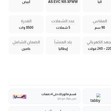
البا
AS EVC 905 XFWW
أبيض
المقاس
عدد الشعلات
القدرة
90 سم
5 شعلات
8500 وات
جهد الكهربائي
بلد المنشأ
الضمان الشامل
2 – 240 فولت
إيطاليا
عامين
قسم فاتورتك حتى 4 دفعات
بدون فوائد مع تمارا