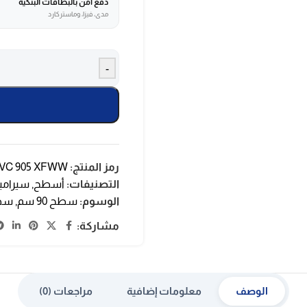
دفع آمن بالبطاقات البنكية
مدى، فيزا، وماستركارد
-
رمز المنتج:
EVC 905 XFWW
التصنيفات:
أسطح
,
سيرامي
الوسوم:
سطح 90 سم
,
سطح
مشاركة:
الوصف
معلومات إضافية
مراجعات (0)