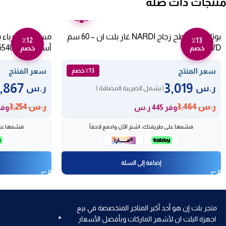
منتجات ذات صلة
ضمان
عامين
بوتاجاز مسطح زجاج NARDI غاز بلت ان – 60 سم
٪12
٪13
LC640AVD
أسود HK654070XB
خصم
خصم
سعر المنتج
سعر المنتج
٪13 خصم
2,867
3,019
ر.س
ر.س
( يشمل الضريبة المضافة )
ر.س
3,464
ر.س
3,254
وفر 445 ر.س
وفر 387 
قسّمها على طريقتك، اشترِ الآن وادفع لاحقاً
قسّمها على
إضافة إلى السلة
متجر بلت إن هو أحد أكبر المتاجر المتخصصة في بيع
اجهزة البلت ان لأشهر الماركات وبأفضل الأسعار