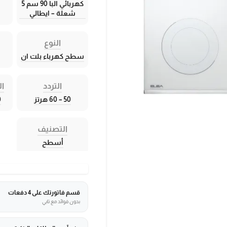
كهربائي البا 90 سم 5
شعلة – ايطالي
النوع
سطح كهرباء بلت ان
التردد
ال
50 – 60 هرتز
20
التصنيف
أسطح
قسم فاتورتك على 4 دفعات
بدون فوائد مع تابي