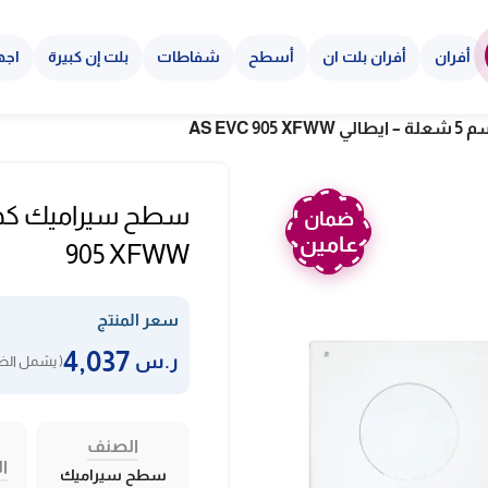
أفران
أفران بلت ان
أسطح
شفاطات
بلت إن كبيرة
اجه
ضمان
عامين
905 XFWW
سعر المنتج
4,037
ر.س
( يشمل الضر
الصنف
ال
سطح سيراميك