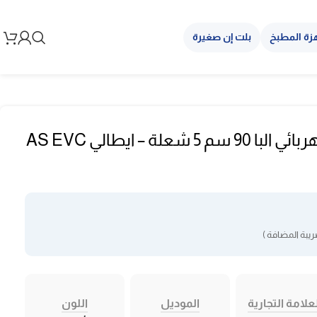
زة المطبخ
بلت إن صغيرة
سطح سيراميك كهربائي البا 90 سم 5 شعلة – ايطالي AS EVC
يبة المضافة )
علامة التجارية
الموديل
اللون