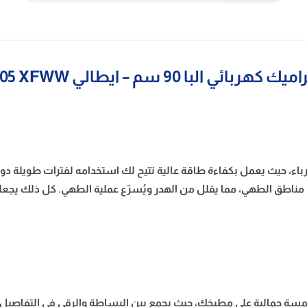
البا 90 سم – ايطالي AS EVC 905 XFWW
ء، حيث يعمل بكفاءة طاقة عالية تتيح لك استخدامه لفترات طويلة دون الت
ناطق الطهي، مما يقلل من الهدر ويُسرّع عملية الطهي. كل ذلك يجعله خيار
لمسة جمالية على مطبخك، حيث يجمع بين البساطة والرقي في التفاصيل