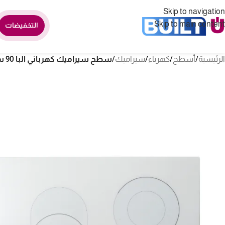
Skip to navigation
Skip to main content
التخفيضات
الرئيسية
/
أسطح
/
كهرباء
/
سيراميك
/
سطح سيراميك كهربائي البا 90 سم 5 شعلة – ايطالي AS EVC 905 XFWW