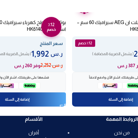
ضمان
عامين
مسطح كهرباء بلت ان AEG سيراميك 60 سم –
٪12
اسود HK614010MB
خصم
سعر المنتج
٪12 خصم
1,992
ر.س
( يشمل الضريبة المضافة )
( يشمل الضريبة الم
ر.س
2,252
ر.س
وفر 260 ر.س
 طريقتك، اشترِ الآن وادفع لاحقاً
قسّمها على طريقتك، اشترِ الآن واد
إضافة إلى السلة
إضافة إلى السلة
الروابط المهمة
الأقسام
من نحن
أفران