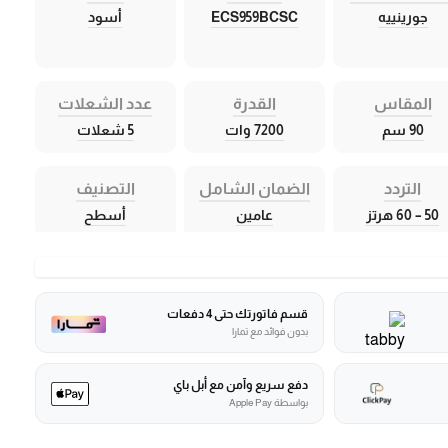
جورينييه
ECS959BCSC
أسود
المقاس
القدرة
عدد الشعلات
90 سم
7200 وات
5 شعلات
التردد
الضمان الشامل
التصنيف
50 – 60 هرتز
عامين
أسطح
قسم فاتورتك حتى 4 دفعات
بدون فوائد مع تمارا
دفع سريع وآمن مع أبل باي
بواسطة Apple Pay