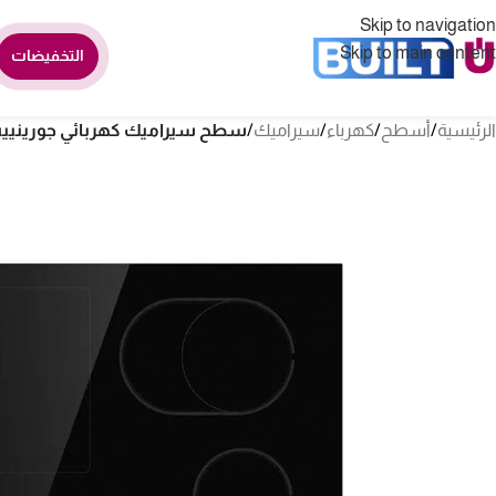
Skip to navigation
Skip to main content
التخفيضات
الرئيسية
/
أسطح
/
كهرباء
/
سيراميك
/
سطح سيراميك كهربائي جورينييه بلت ان 90 سم – 5 عيون – أ