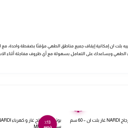
لت ان إمكانية إيقاف جميع مناطق الطهي مؤقتًا بضغطة واحدة، مع الاح
اء الطهي ويساعدك على التعامل بسهولة مع أي ظروف مفاجئة أثناء الاس
ضمان
عامين
بوتاجاز مسطح زجاج NARDI غاز بلت ان – 60 سم
٪13
سم MH31AVX
خصم