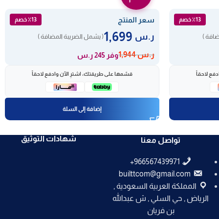
سعر المنتج
٪13 خصم
٪13 خصم
1,699
ر.س
ضافة )
( يشمل الضريبة المضافة )
ر.س
1,944
وفر 245 ر.س
فع لاحقاً
قسّمها على طريقتك، اشترِ الآن وادفع لاحقاً
إضافة إلى السلة
شهادات التوثيق
تواصل معنا
builttcom@gmail.com
المملكة العربية السعودية ,
الرياض , حي السلي , ش عبدالله
بن فريان