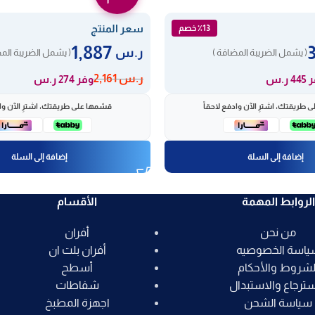
سعر المنتج
٪13 خصم
1,887
ر.س
( يشمل الضريبة المضافة )
( يشمل الضريبة الم
ر.س
2,161
 ر.س
وفر 274 ر.س
 طريقتك، اشترِ الآن وادفع لاحقاً
قسّمها على طريقتك، اشترِ الآن واد
إضافة إلى السلة
إضافة إلى السلة
الروابط المهمة
الأقسام
من نحن
أفران
ياسة الخصوصيه
أفران بلت ان
لشروط والأحكام
أسطح
سترجاع والاستبدال
شفاطات
سياسة الشحن
اجهزة المطبخ