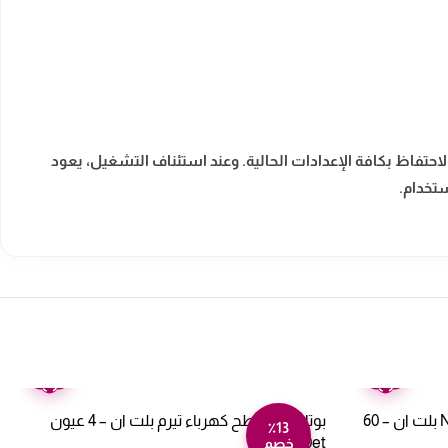
تفاظ بكافة الإعدادات الحالية. وعند استئناف التشغيل، يعود
تخدام.
ضمان
ضمان
عامين
عامين
بوتجاز مسطح غاز و كهرباء NARDI بلت ان – 60
بوتاجاز مسطح كهرباء تيرم بلت ان – 4 عيون
٪13
Trmvc60et
خصم