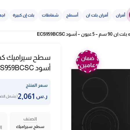
أفران
أفران بلت ان
أسطح
شفاطات
بلت إن كبيرة
اجه
سود ECS959BCSC
ضمان
عامين
أسود ECS959BCSC
سعر المنتج
2,061
ر.س
( يشمل الضر
الصنف
سطح سيراميك
ال