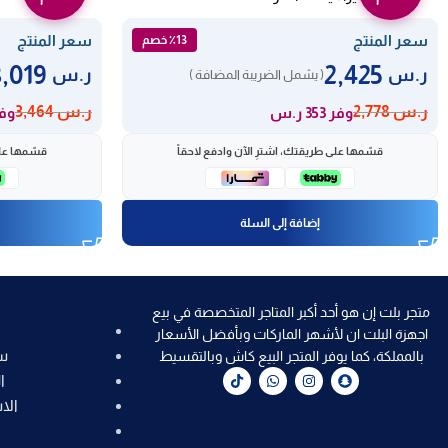
سعر المنتج
سعر المنتج
٪13 خصم
3,019
2,425
ر.س
ر.س
( يشمل الضريبة المضافة )
ر.س
2,778
ر.س
3,464
وفر 353 ر.س
وفر 445
قسّمها على طريقتك، اشترِ الآن وادفع لاحقاً
قسّمها على
إضافة إلى السلة
متجر بلت إن هو أحد أكبر المتاجر المتخصصة في بيع
اجهزة البلت ان لأشهر الماركات وبأفضل الأسعار
س
بالمملكة، كما يوفر المتجر البيع كاش وبالتقسيط
ا
الا