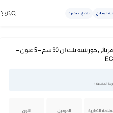
زة المطبخ
بلت إن صغيرة
سطح سيراميك كهربائي جورينييه بلت ان 90 سم – 5 عيون –
يبة المضافة )
علامة التجارية
الموديل
اللون