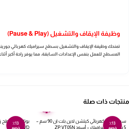
وظيفة الإيقاف والتشغيل (Pause & Play)
تمنحك وظيفة الإيقاف والتشغيل بسطح سيراميك كهربائي جورينييه ب
المسطح للعمل بنفس الإعدادات السابقة، مما يوفر راحة أكبر أثن
منتجات ذات صلة
ضمان
عامين
سطح فرن كهربائي كيتشن لاين بلت ان 90 سم –
٪13
٪13
5 شعلات سيراميك – أسود ZP.VT05N
LC640AVD
خصم
خصم