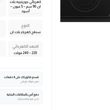
كهربائي جورينييه بلت
ان 90 سم – 5 عيون –
أسود
النوع
سطح كهرباء بلت ان
الجهد الكهربائي
220 – 240 فولت
قسم فاتورتك على 4 دفعات
بدون فوائد مع تابي
دفع آمن بالبطاقات البنكية
مدى، فيزا، وماستركارد