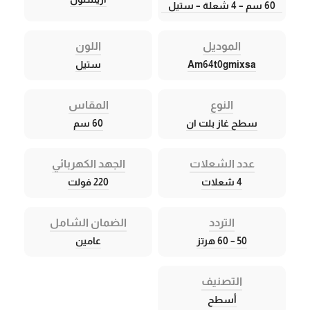
60 سم – 4 شعلة – ستيل
الموديل
اللون
Am64t0gmixsa
ستيل
النوع
المقاس
سطح غاز بلت ان
60 سم
عدد الشعلات
الجهد الكهربائي
4 شعلات
220 فولت
التردد
الضمان الشامل
50 – 60 هرتز
عامين
التصنيف
أسطح