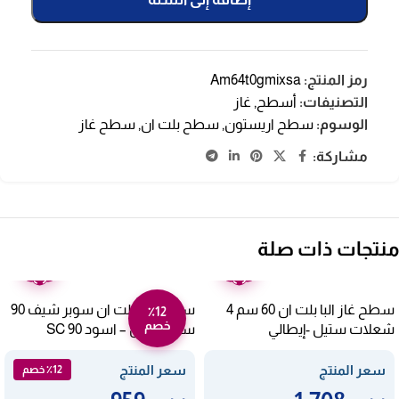
رمز المنتج:
Am64t0gmixsa
التصنيفات:
أسطح
,
غاز
الوسوم:
سطح اريستون
,
سطح بلت ان
,
سطح غاز
مشاركة:
منتجات ذات صلة
ضمان
ضمان
عامين
عامين
سطح غاز البا بلت ان 60 سم 4
سطح غاز بلت ان سوبر شيف 90
٪12
خصم
شعلات ستيل -إيطالي
سم 5 عيون – اسود SC 90
G55BM
ASENS65-445XD
سعر المنتج
سعر المنتج
٪12 خصم