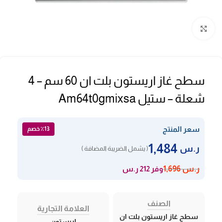
Click to enlarge
سطح غاز اريستون بلت ان 60 سم – 4
شعلة – ستيل Am64t0gmixsa
سعر المنتج
٪13 خصم
1,484
ر.س
( يشمل الضريبة المضافة )
وفر 212 ر.س
ر.س
1,696
الصنف
العلامة التجارية
سطح غاز اريستون بلت ان
اريستون