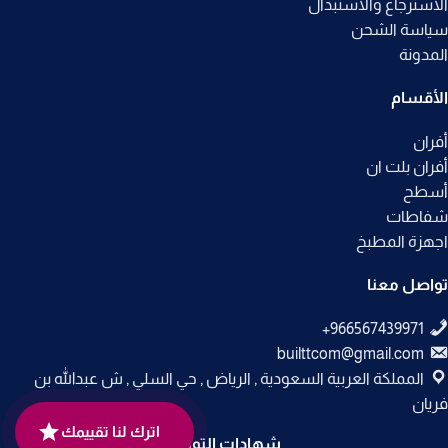
الاسترجاع والاستبدال
سياسة الشحن
المدونة
الأقسام
أفران
أفران بلت ان
أسطح
شفاطات
اجهزة المطبخ
تواصل معنا
builttcom@gmail.com
المملكة العربية السعودية , الرياض , حي السلي , ش عبدالله بن
فريان
اترك لنا تقييمك
شهادات التوثيق