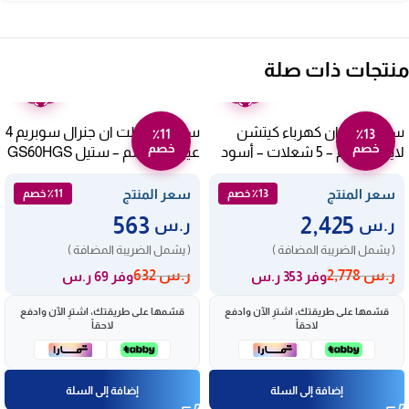
منتجات ذات صلة
ضمان
ضمان
عامين
عامين
سطح بلت ان كهرباء كيتشن
سطح غاز بلت ان جنرال سوبريم 4
٪11
٪13
خصم
خصم
لاين 90 سم – 5 شعلات – أسود
عين – 60 سم – ستيل GS60HGS
ZP.VT05N-KL
سعر المنتج
سعر المنتج
٪13 خصم
٪11 خصم
563
2,425
ر.س
ر.س
( يشمل الضريبة المضافة )
( يشمل الضريبة المضافة )
ر.س
2,778
ر.س
632
وفر 353 ر.س
وفر 69 ر.س
قسّمها على طريقتك، اشترِ الآن وادفع
قسّمها على طريقتك، اشترِ الآن وادفع
لاحقاً
لاحقاً
إضافة إلى السلة
إضافة إلى السلة