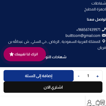
شفاطات
اجهزة المطبخ
تواصل معنا
builttcom@gmail.com
المملكة العربية السعودية , الرياض , حي السلي , ش عبدالله بن
فريان
اترك لنا تقييمك
شهادات التوثيق
جميع الحقوق محفوظة لـ
متجر بلت إن
© 2025.
-
+
إضافة إلى السلة
تم التطوير بواسطة
Code Times
.
اشتري الان
متجر
العربة
حسابي
تواصل معنا