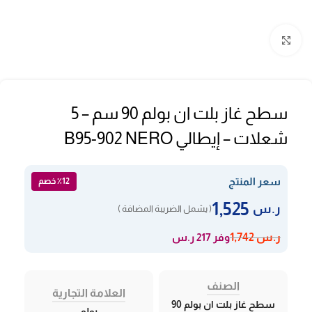
Click to enlarge
سطح غاز بلت ان بولم 90 سم – 5
شعلات – إيطالي B95-902 NERO
سعر المنتج
٪12 خصم
1,525
ر.س
( يشمل الضريبة المضافة )
وفر 217 ر.س
ر.س
1,742
الصنف
العلامة التجارية
سطح غاز بلت ان بولم 90
بولم