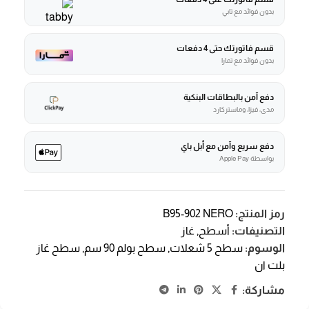
بدون فوائد مع تابي
قسم فاتورتك حتى 4 دفعات
بدون فوائد مع تمارا
دفع آمن بالبطاقات البنكية
مدى، فيزا، وماستركارد
دفع سريع وآمن مع أبل باي
بواسطة Apple Pay
رمز المنتج:
B95-902 NERO
التصنيفات:
أسطح
,
غاز
الوسوم:
سطح 5 شعلات
,
سطح بولم 90 سم
,
سطح غاز
بلت ان
مشاركة: