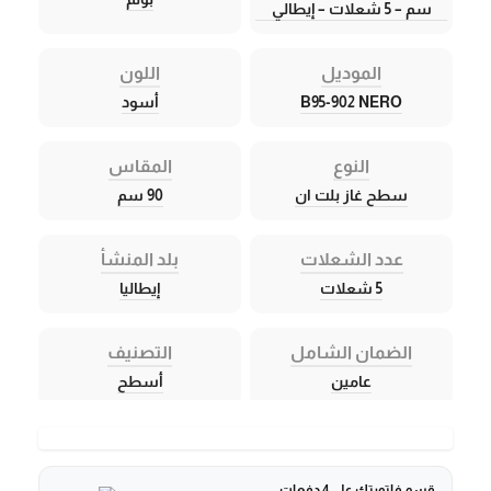
سم – 5 شعلات – إيطالي
الموديل
اللون
B95-902 NERO
أسود
النوع
المقاس
سطح غاز بلت ان
90 سم
عدد الشعلات
بلد المنشأ
5 شعلات
إيطاليا
الضمان الشامل
التصنيف
عامين
أسطح
قسم فاتورتك على 4 دفعات