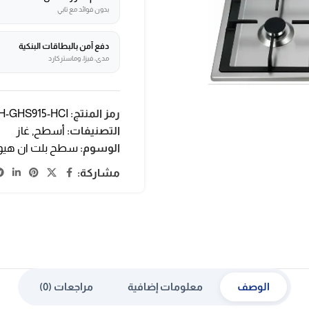
بدون فوائد مع تابي
دفع آمن بالبطاقات البنكية
مدى، فيزا، وماستركارد
رمز المنتج:
H-GHS915-HCI
التصنيفات:
أسطح
,
غاز
الوسوم:
سطح بلت ان هيو
مشاركة:
الوصف
معلومات إضافية
مراجعات (0)