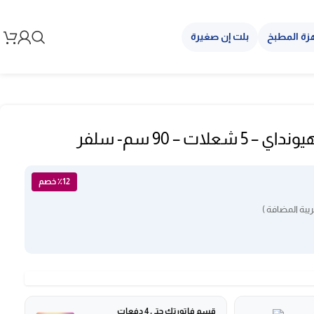
زة المطبخ
بلت إن صغيرة
ات – 90 سم- سلفر
٪12 خصم
يبة المضافة )
قسم فاتورتك حتى 4 دفعات