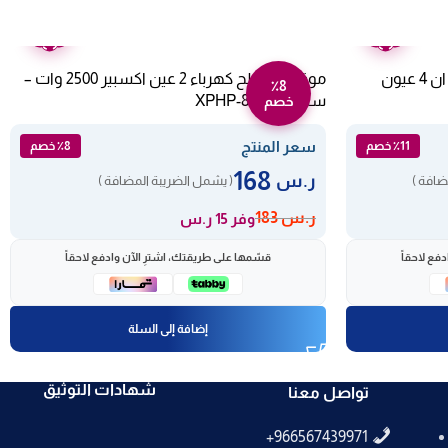
ضمان
ضمان
عامين
عامين
طباخ كهربائي سيراميك AEG بلت ان 4 عيون
موقد مسطح كهرباء 2 عين اكسبير 2500 وات –
٪8
ستيل XPHP-801-20
خصم
سعر المنتج
٪11 خصم
٪8 خصم
168
ر.س
ضافة )
( يشمل الضريبة المضافة )
ر.س
183
وفر 15 ر.س
فع لاحقاً
قسّمها على طريقتك، اشترِ الآن وادفع لاحقاً
إضافة إلى السلة
شهادات التوثيق
تواصل معنا