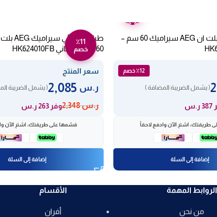
ضمان
عامين
مسطح كهرباء بلت ان AEG سيراميك 60 سم –
٪11
60سم – روماني HK624010FB
خصم
سعر المنتج
٪12 خصم
2,085
ر.س
( يشمل الضريبة المضافة )
( يشمل الضريبة الم
ر.س
2,348
ر.س
وفر 263 ر.س
 طريقتك، اشترِ الآن وادفع لاحقاً
قسّمها على طريقتك، اشترِ الآن واد
إضافة إلى السلة
إضافة إلى السلة
الروابط المهمة
الأقسام
من نحن
أفران