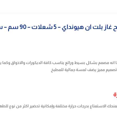
لت ان هيونداي – 5 شعلات – 90 سم – سلفر
ا انه مصمم بشكل بسيط ورائع يناسب كافة الديكورات والاذواق وكما ي
ل تصميم مميز يضف لمسة جمالية للمطبخ
لات بمقاسات مختلفة فيمنحك الاستمتاع بدرجات حرارة مختلفة وإمكانية تحضير اكثر من نو