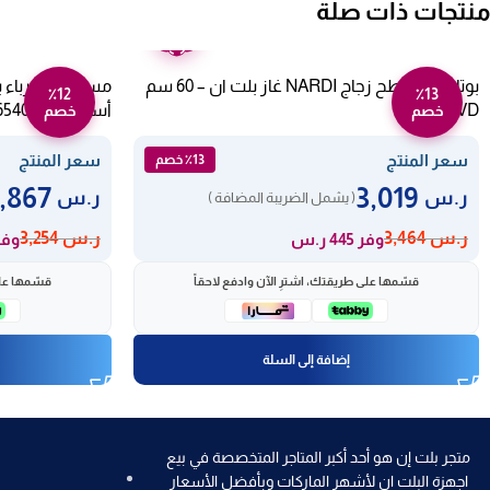
منتجات ذات صلة
ضمان
عامين
بوتاجاز مسطح زجاج NARDI غاز بلت ان – 60 سم
٪12
٪13
LC640AVD
أسود HK654070XB
خصم
خصم
سعر المنتج
سعر المنتج
٪13 خصم
2,867
3,019
ر.س
ر.س
( يشمل الضريبة المضافة )
ر.س
3,464
ر.س
3,254
وفر 445 ر.س
وفر 387 
قسّمها على طريقتك، اشترِ الآن وادفع لاحقاً
قسّمها على
إضافة إلى السلة
متجر بلت إن هو أحد أكبر المتاجر المتخصصة في بيع
اجهزة البلت ان لأشهر الماركات وبأفضل الأسعار