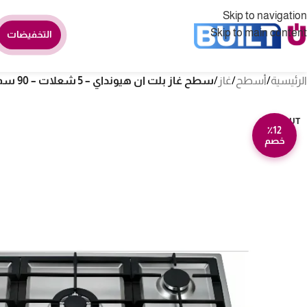
Skip to navigation
Skip to main content
التخفيضات
الرئيسية
/
أسطح
/
غاز
/
سطح غاز بلت ان هيونداي – 5 شعلات – 90 سم- سلفر
SOLD OUT
٪12
خصم