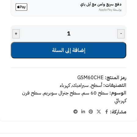
دفع سريع وآمن مع أبل باي
بواسطة Apple Pay
+
-
إضافة إلى السلة
رمز المنتج:
GSM60CHE
التصنيفات:
أسطح
,
سيراميك
,
كهرباء
الوسوم:
سطح 60 سم
,
سطح جنرال سوبريم
,
سطح فرن
كهربائي
مشاركة: