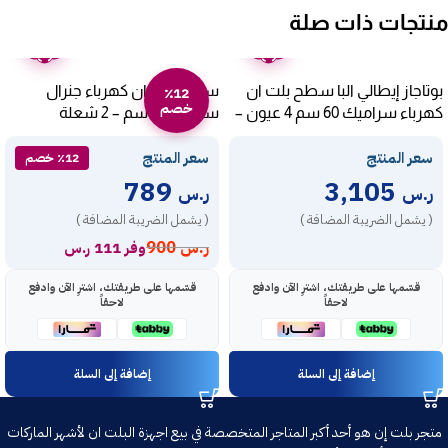
منتجات ذات صلة
ضمان
ضمان
عامين
عامين
بوتاجاز إيطالي البا سطح بلت ان
سطح بلت ان كهرباء جنرال
٪12
خصم
كهرباء سراميك 60 سم 4 عيون –
سوبريم 30 سم – 2 شعلة
ASEVC604XF
سيراميك – أسود GS-
سعر المنتج
سعر المنتج
H302PECL
٪12 خصم
789
3,105
ر.س
ر.س
( يشمل الضريبة المضافة )
( يشمل الضريبة المضافة )
ر.س
900
وفر 111 ر.س
قسّمها على طريقتك، اشترِ الآن وادفع
قسّمها على طريقتك، اشترِ الآن وادفع
لاحقاً
لاحقاً
إضافة إلى السلة
إضافة إلى السلة
متجر بلت إن هو أحد أكبر المتاجر المتخصصة في بيع اجهزة البلت ان لأشهر الماركات