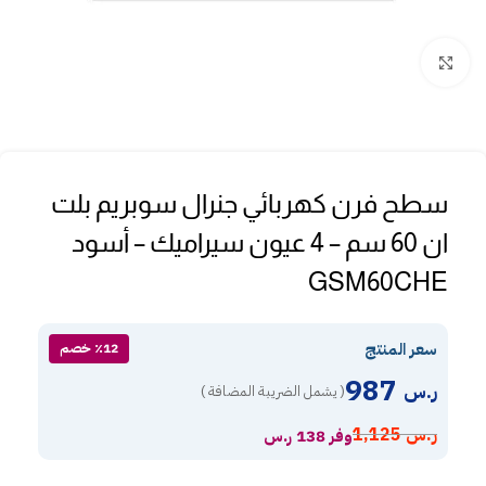
Click to enlarge
سطح فرن كهربائي جنرال سوبريم بلت
ان 60 سم – 4 عيون سيراميك – أسود
GSM60CHE
سعر المنتج
٪12 خصم
987
ر.س
( يشمل الضريبة المضافة )
ر.س
1,125
وفر 138 ر.س