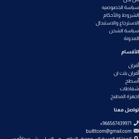
سياسة الخصوصيه
الشروط والأحكام
الاسترجاع والاستبدال
سياسة الشحن
المدونة
الأقسام
أفران
أفران بلت ان
أسطح
شفاطات
اجهزة المطبخ
تواصل معنا
builttcom@gmail.com
المملكة العربية السعودية , الرياض , حي السلي , ش عبدالله بن