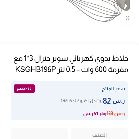
Click to enlarge
خلاط يدوي كهربائي سوبر جنرال 3*1 مع
مفرمة 600 وات – 0.5 لتر KSGHB196P
سعر المنتج
٪38 خصم
82
ر.س
( يشمل الضريبة المضافة )
وفر 51 ر.س
ر.س
133
الصنف