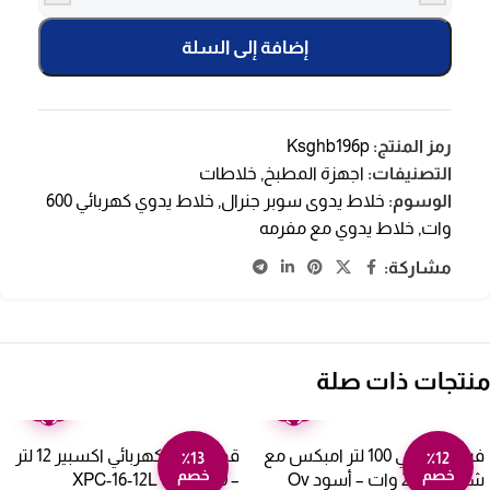
إضافة إلى السلة
رمز المنتج:
Ksghb196p
التصنيفات:
اجهزة المطبخ
,
خلاطات
الوسوم:
خلاط يدوى سوبر جنرال
,
خلاط يدوي كهربائي 600
وات
,
خلاط يدوي مع مفرمه
مشاركة:
منتجات ذات صلة
ضمان
ضمان
عامين
عامين
فرن كهربائي 100 لتر امبكس مع
قدر ضغط كهربائي اكسبير 12 لتر
٪13
٪12
خصم
خصم
شواية 2200 وات – أسود Ov
– 1600 وات XPC-16-12L