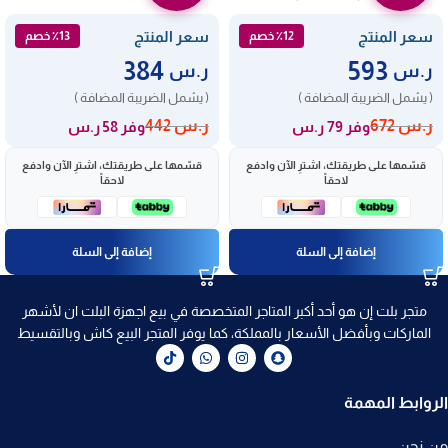
2904
سعر المنتج
سعر المنتج
٪12 خصم
٪13 خصم
384
593
ر.س
ر.س
( يشمل الضريبة المضافة )
( يشمل الضريبة المضافة )
ر.س
672
ر.س
442
وفر 79 ر.س
وفر 58 ر.س
قسّمها على طريقتك، اشترِ الآن وادفع
قسّمها على طريقتك، اشترِ الآن وادفع
لاحقاً
لاحقاً
إضافة إلى السلة
إضافة إلى السلة
متجر بلت إن هو أحد أكبر المتاجر المتخصصة في بيع اجهزة البلت ان لأشهر
الماركات وبأفضل الأسعار بالمملكة، كما يوفر المتجر البيع كاش وبالتقسيط
الروابط المهمة
من نحن