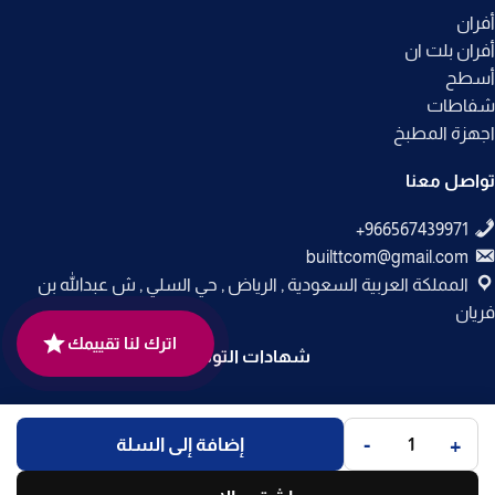
أفران
أفران بلت ان
أسطح
شفاطات
اجهزة المطبخ
تواصل معنا
builttcom@gmail.com
المملكة العربية السعودية , الرياض , حي السلي , ش عبدالله بن
فريان
اترك لنا تقييمك
شهادات التوثيق
جميع الحقوق محفوظة لـ
متجر بلت إن
© 2025.
-
+
إضافة إلى السلة
تم التطوير بواسطة
Code Times
.