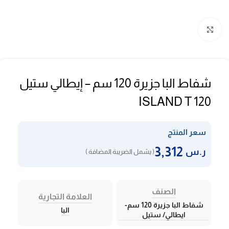
Click to enlarge
شفاط البا جزيرة 120 سم – إيطالي ستيل
ISLAND T 120
سعر المنتج
3,312
ر.س
( يشمل الضريبة المضافة )
الصنف
العلامة التجارية
شفاط البا جزيرة 120 سم-
البا
ايطالي/ ستيل