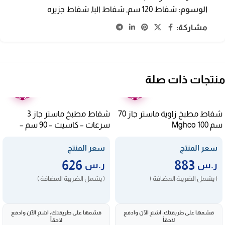
الوسوم:
شفاط 120 سم
,
شفاط البا
,
شفاط جزيره
مشاركة:
منتجات ذات صلة
ضمان
ضمان
عامين
عامين
شفاط مطبخ زاوية ماستر جاز 70
شفاط مطبخ ماستر جاز 3
سم Mghco 100
سرعات – كاسيت – 90 سم –
ايطالي Mghc-90
سعر المنتج
سعر المنتج
626
883
ر.س
ر.س
( يشمل الضريبة المضافة )
( يشمل الضريبة المضافة )
قسّمها على طريقتك، اشترِ الآن وادفع
قسّمها على طريقتك، اشترِ الآن وادفع
لاحقاً
لاحقاً