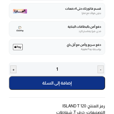
قسم فاتورتك حتى 4 دفعات
بدون فوائد مع تمارا
دفع آمن بالبطاقات البنكية
مدى، فيزا، وماستركارد
دفع سريع وآمن مع أبل باي
بواسطة Apple Pay
+
-
إضافة إلى السلة
رمز المنتج:
ISLAND T 120
التصنيفات:
حرف T
,
شفاطات