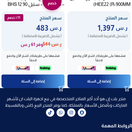
خصم
HEE22 (R-900MM)
– 3 سرعات – ستيل BHS 12 90
سعر المنتج
سعر المنتج
٪11 خصم
483
1,397
ر.س
ر.س
( يشمل الضريبة المضافة )
( يشمل الضريبة المضافة )
ر.س
544
وفر 61 ر.س
قسّمها على طريقتك، اشترِ الآن وادفع
قسّمها على طريقتك، اشترِ الآن وادفع
لاحقاً
لاحقاً
إضافة إلى السلة
إضافة إلى السلة
متجر بلت إن هو أحد أكبر المتاجر المتخصصة في بيع اجهزة البلت ان لأشهر
الماركات وبأفضل الأسعار بالمملكة، كما يوفر المتجر البيع كاش وبالتقسيط
الروابط المهمة