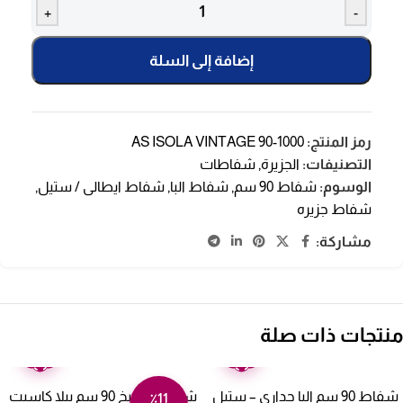
+
-
إضافة إلى السلة
رمز المنتج:
AS ISOLA VINTAGE 90-1000
التصنيفات:
الجزيرة
,
شفاطات
الوسوم:
شفاط 90 سم
,
شفاط البا
,
شفاط ايطالى / ستيل
,
شفاط جزيره
مشاركة:
منتجات ذات صلة
ضمان
ضمان
عامين
عامين
شفاط 90 سم البا جداري – ستيل
شفاط مطبخ 90 سم بيلا كاسيت
٪11