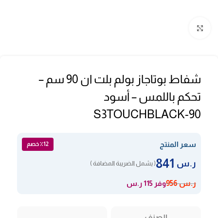
Click to enlarge
شفاط بوتاجاز بولم بلت ان 90 سم –
تحكم باللمس – أسود
S3TOUCHBLACK-90
سعر المنتج
٪12 خصم
841
ر.س
( يشمل الضريبة المضافة )
وفر 115 ر.س
ر.س
956
الصنف