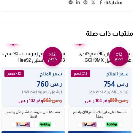
مشاركة:
منتجات ذات صلة
ضمان
ضمان
عامين
عامين
شفاط بلت ان 90 سم كاندي
شفاط مطبخ زيترست – 90 سم –
٪12
٪12
خصم
خصم
هرمي – ستيل CCH9MX
3 سرعات – ستيل Hee92
سعر المنتج
سعر المنتج
٪12 خصم
٪12 خصم
760
754
ر.س
ر.س
( يشمل الضريبة المضافة )
( يشمل الضريبة المضافة )
ر.س
858
ر.س
862
وفر 104 ر.س
وفر 102 ر.س
قسّمها على طريقتك، اشترِ الآن وادفع
قسّمها على طريقتك، اشترِ الآن وادفع
لاحقاً
لاحقاً