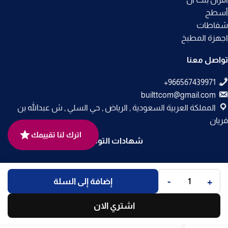
أسطح
شفاطات
اجهزة المطبخ
تواصل معنا
builttcom@gmail.com
المملكة العربية السعودية , الرياض , حي السلي , ش عبدالله بن
فريان
اترك لنا تقييمك
شهادات التوثيق
جميع الحقوق محفوظة لـ
متجر بلت إن
© 2025.
-
+
إضافة إلى السلة
تم التطوير بواسطة
Code Times
.
اشتري الان