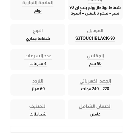
العلامة التجارية
شفاط بوتاجاز بولم بلت ان 90
بولم
سم – تحكم باللمس – أسود
الموديل
النوع
S3TOUCHBLACK-90
شفاط جداري
المقاس
عدد السرعات
90 سم
4 سرعات
الجهد الكهربائي
التردد
220 – 240 فولت
60 هرتز
الضمان الشامل
التصنيف
عامين
شفاطات