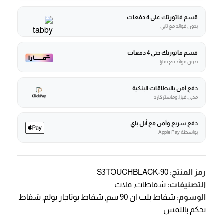
قسم فاتورتك على 4 دفعات
بدون فوائد مع تابي
قسم فاتورتك حتى 4 دفعات
بدون فوائد مع تمارا
دفع آمن بالبطاقات البنكية
مدى، فيزا، وماستركارد
دفع سريع وآمن مع أبل باي
بواسطة Apple Pay
رمز المنتج:
S3TOUCHBLACK-90
التصنيفات:
شفاطات
,
فلات
الوسوم:
شفاط بلت ان 90 سم
,
شفاط بوتاجاز بولم
,
شفاط
تحكم باللمس