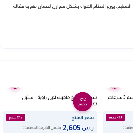
المطبخ. يوزع النظام الهواء بشكل متوازن لضمان تهوية فعّالة
ضمان
ضمان
عامين
عامين
شفاط بلت ان هرمي جليم غاز 60 سم 3 سرعات –
شفاط مطبخ ماجيك لاين زاوية – ستيل
٪12
ANGOLO
خصم
سعر المنتج
٪13 خصم
٪12 خصم
2,605
ر.س
ضافة )
( يشمل الضريبة المضافة )