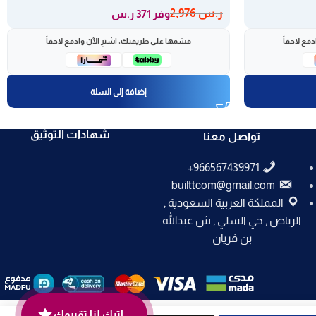
ر.س
2,976
وفر 371 ر.س
فع لاحقاً
قسّمها على طريقتك، اشترِ الآن وادفع لاحقاً
إضافة إلى السلة
شهادات التوثيق
تواصل معنا
builttcom@gmail.com
المملكة العربية السعودية ,
الرياض , حي السلي , ش عبدالله
بن فريان
اترك لنا تقييمك