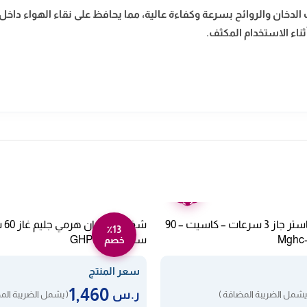
دخان والروائح بسرعة وكفاءة عالية، مما يحافظ على نقاء الهواء داخل 
ثناء الاستخدام المكثف.
ضمان
عامين
شفاط مطبخ ماستر جاز 3 سرعات – كاسيت – 90
٪13
ستيل GHP640IX
خصم
سعر المنتج
1,460
ر.س
يشمل الضريبة المضافة )
( يشمل الضريبة الم