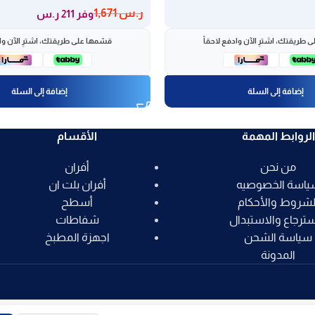
ر.س
1,671
وفر 211 ر.س
 طريقتك، اشترِ الآن وادفع لاحقاً
قسّمها على طريقتك، اشترِ الآن واد
إضافة إلى السلة
إضافة إلى السلة
الروابط المهمة
الأقسام
من نحن
أفران
ياسة الخصوصيه
أفران بلت ان
لشروط والأحكام
أسطح
سترجاع والاستبدال
شفاطات
سياسة الشحن
اجهزة المطبخ
المدونة