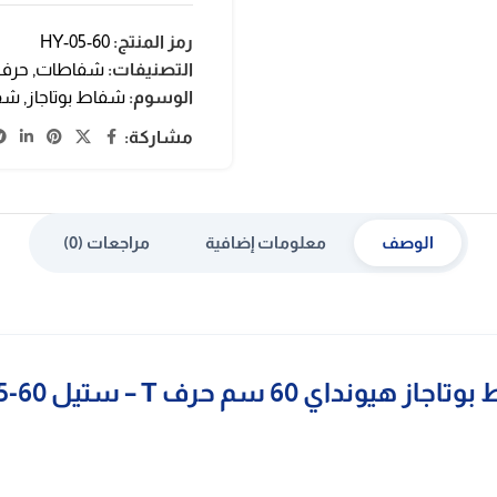
رمز المنتج:
HY-05-60
التصنيفات:
شفاطات
,
حرف 
الوسوم:
شفاط بوتاجاز
,
شفاط
مشاركة:
الوصف
معلومات إضافية
مراجعات (0)
 هيونداي 60 سم حرف T – ستيل HY-05-60