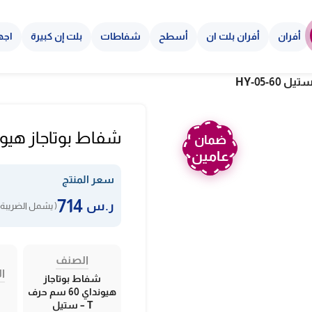
أفران
أفران بلت ان
أسطح
شفاطات
بلت إن كبيرة
اجه
شفاط بوتاجاز هيونداي 60 سم حرف T – ستي
ضمان
عامين
سعر المنتج
714
ر.س
( يشمل الضريبة 
الصنف
ال
شفاط بوتاجاز
هيونداي 60 سم حرف
T – ستيل