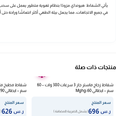
يأتي الشفاط هيونداي مزودًا بنظام تهوية متطور يعمل على سحب ال
في جميع الاتجاهات، مما يجعل بيئة الطهي أكثر انتعاشًا وراحة حتى أ
منتجات ذات صلة
ضمان
عامين
شفاط زجاج ماستر جاز 3 سرعات 380 وات – 60
سم – ايطالي Mghg-60
سم – ايطالي Mghc-90
سعر المنتج
سعر المنتج
626
696
ر.س
ر.س
( يشمل الضريبة المضافة )
( 