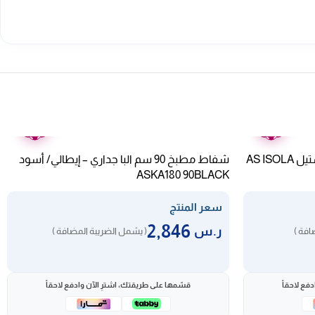
ضمان
ضمان
عامين
عامين
شفاط البا جزيرة 90 سم إيطالى- ستيل AS ISOLA
شفاط مطبخ 90 سم البا جداري – إيطالي/ أسود
ASKA180 90BLACK
سعر المنتج
2,846
ر.س
افة )
( يشمل الضريبة المضافة )
فع لاحقاً
قسّمها على طريقتك، اشترِ الآن وادفع لاحقاً