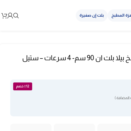
زة المطبخ
بلت إن صغيرة
شفاط جداري مطبخ بيلا بلت ان 90 سم- 4 سرعات – ستيل
٪12 خصم
المضافة )