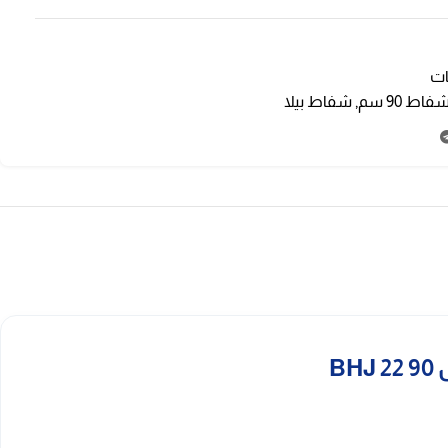
ت
فاط 90 سم
,
شفاط بيلا