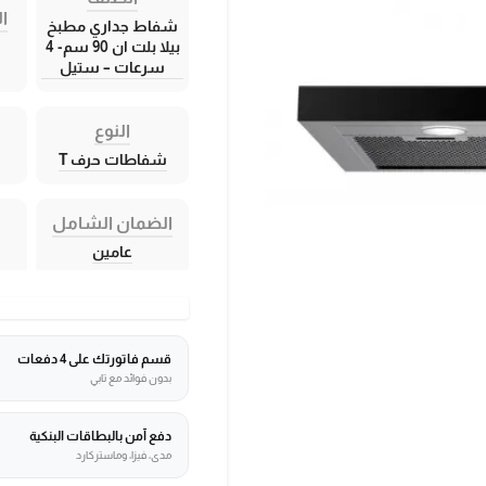
ال
شفاط جداري مطبخ
بيلا بلت ان 90 سم- 4
سرعات – ستيل
النوع
شفاطات حرف T
الضمان الشامل
عامين
قسم فاتورتك على 4 دفعات
بدون فوائد مع تابي
دفع آمن بالبطاقات البنكية
مدى، فيزا، وماستركارد