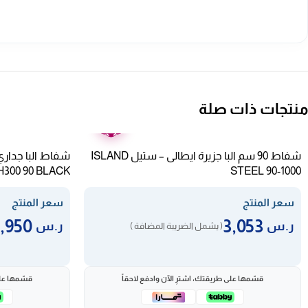
منتجات ذات صلة
ضمان
عامين
شفاط 90 سم البا جزيرة ايطالى – ستيل ISLAND
H300 90 BLACK
STEEL 90-1000
سعر المنتج
سعر المنتج
2,950
3,053
ر.س
ر.س
( يشمل الضريبة المضافة )
قسّمها على طريقتك، اشترِ الآن وادفع لاحقاً
قسّمها على