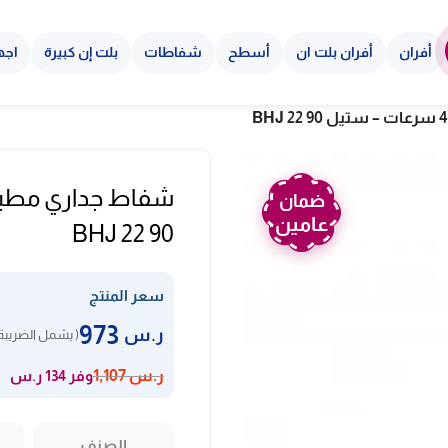
أفران
أفران بلت ان
أسطح
شفاطات
بلت إن كبيرة
اجه
ضمان
عامين
BHJ 22 90
سعر المنتج
973
ر.س
( يشمل الضريبة 
وفر 134 ر.س
ر.س
1,107
الصنف