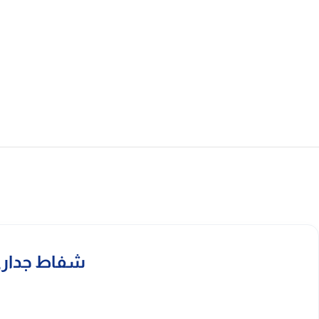
شفاط جداري مطبخ بيلا بل