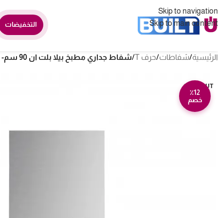
Skip to navigation
Skip to main content
التخفيضات
الرئيسية
/
شفاطات
/
حرف T
/
شفاط جداري مطبخ بيلا بلت ان 90 سم- 4 سرعات – ستيل BHJ 22 90
SOLD OUT
٪12
خصم