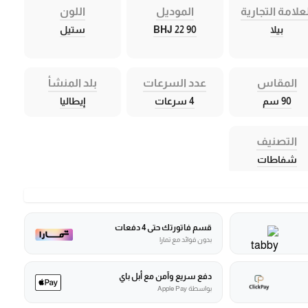
علامة التجارية
الموديل
اللون
بيلا
BHJ 22 90
ستيل
المقاس
عدد السرعات
بلد المنشأ
90 سم
4 سرعات
إيطاليا
التصنيف
شفاطات
قسم فاتورتك حتى 4 دفعات
بدون فوائد مع تمارا
دفع سريع وآمن مع أبل باي
بواسطة Apple Pay