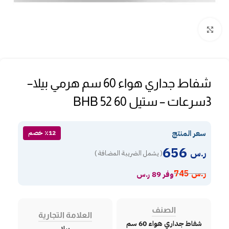
Click to enlarge
شفاط جداري هواء 60 سم هرمي بيلا–
3سرعات – ستيل BHB 52 60
سعر المنتج
٪12 خصم
656
ر.س
( يشمل الضريبة المضافة )
ر.س
745
وفر 89 ر.س
الصنف
العلامة التجارية
شفاط جداري هواء 60 سم
بيلا