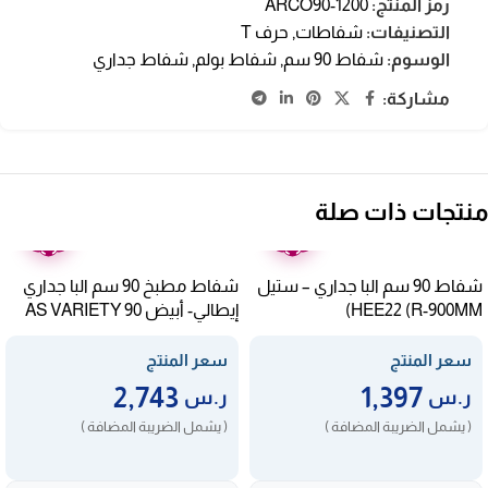
رمز المنتج:
ARCO90-1200
التصنيفات:
شفاطات
,
حرف T
الوسوم:
شفاط 90 سم
,
شفاط بولم
,
شفاط جداري
مشاركة:
منتجات ذات صلة
ضمان
ضمان
عامين
عامين
شفاط 90 سم البا جداري – ستيل
شفاط مطبخ 90 سم البا جداري
HEE22 (R-900MM)
إيطالي- أبيض AS VARIETY 90
WHITE
سعر المنتج
سعر المنتج
2,743
1,397
ر.س
ر.س
( يشمل الضريبة المضافة )
( يشمل الضريبة المضافة )