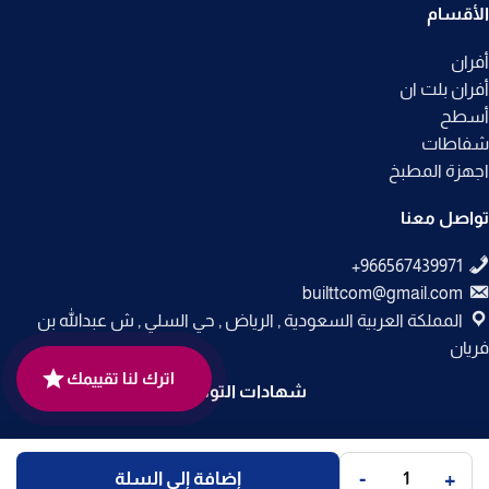
الأقسام
أفران
أفران بلت ان
أسطح
شفاطات
اجهزة المطبخ
تواصل معنا
builttcom@gmail.com
المملكة العربية السعودية , الرياض , حي السلي , ش عبدالله بن
فريان
اترك لنا تقييمك
شهادات التوثيق
جميع الحقوق محفوظة لـ
متجر بلت إن
© 2025.
-
+
إضافة إلى السلة
تم التطوير بواسطة
Code Times
.