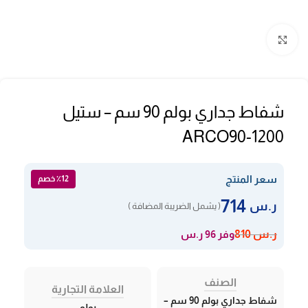
Click to enlarge
شفاط جداري بولم 90 سم – ستيل
ARCO90-1200
سعر المنتج
٪12 خصم
714
ر.س
( يشمل الضريبة المضافة )
وفر 96 ر.س
ر.س
810
الصنف
العلامة التجارية
شفاط جداري بولم 90 سم –
بولم