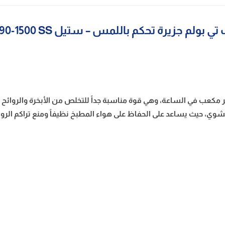
لم جزيرة تحكم باللمس – ستيل ISLAND-T90-1500 SS
ز شفاط حرف تي بولم جزيرة بقوة شفط كبيرة تصل إلى 1500 متر مكعب في الساعة، وهي قوة مناسبة جداً 
شوي، حيث يساعد على الحفاظ على هواء المطبخ نظيفاً ومنع تراكم الروا