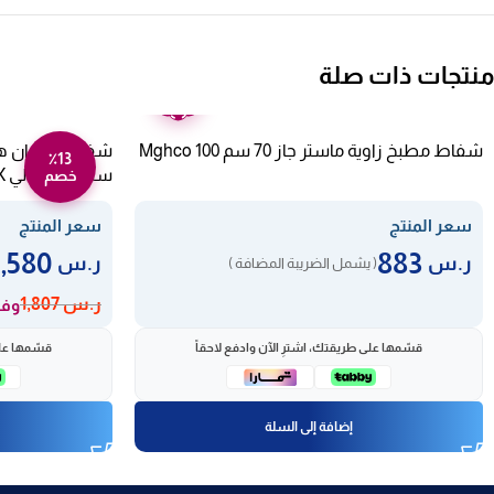
منتجات ذات صلة
ضمان
عامين
شفاط مطبخ زاوية ماستر جاز 70 سم Mghco 100
٪13
ستيل – إيطالي GHP940IX
خصم
سعر المنتج
سعر المنتج
1,580
883
ر.س
ر.س
( يشمل الضريبة المضافة )
ر.س
1,807
وفر 227 
قسّمها على طريقتك، اشترِ الآن وادفع لاحقاً
قسّمها على
إضافة إلى السلة