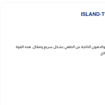
للتخلص من الأبخرة والروائح والدهون الناتجة عن الطهي بشكل سريع وفعّال. هذه القوة
ئح.