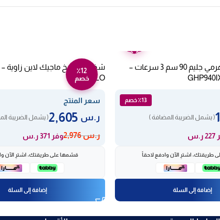
ضمان
عامين
شفاط بلت ان هرمي جليم 90 سم 3 سرعات –
شفاط مطبخ ماجيك لاين زاوية – 
٪12
ANGOLO
خصم
سعر المنتج
٪13 خصم
2,605
ر.س
( يشمل الضريبة المضافة )
( يشمل الضريبة الم
ر.س
2,976
ر.س
وفر 371 ر.س
 طريقتك، اشترِ الآن وادفع لاحقاً
قسّمها على طريقتك، اشترِ الآن واد
إضافة إلى السلة
إضافة إلى السلة