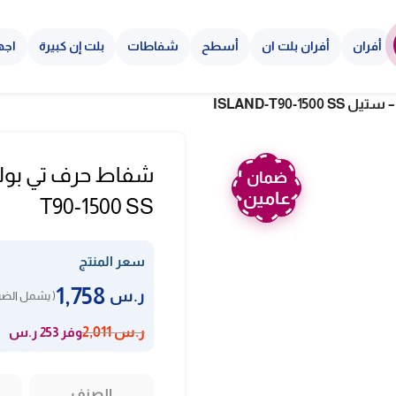
أفران
أفران بلت ان
أسطح
شفاطات
بلت إن كبيرة
اجه
ISLAND-T90
ضمان
عامين
T90-1500 SS
سعر المنتج
1,758
ر.س
( يشمل الضري
وفر 253 ر.س
ر.س
2,011
الصنف