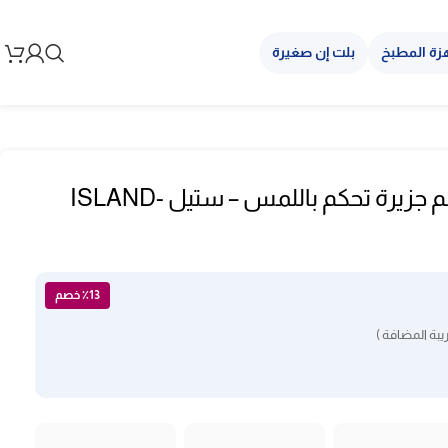
زة المطبخ
بلت إن صغيرة
شفاط حرف تي بولم جزيرة تحكم باللمس – ستيل ISLAND-
٪13 خصم
بة المضافة )