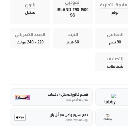
الموديل
علامة التجارية
اللون
ISLAND-T90-1500
بولم
ستيل
SS
المقاس
التردد
الجهد الكهربائي
90 سم
60 هرتز
220 – 240 فولت
التصنيف
شفاطات
قسم فاتورتك حتى 4 دفعات
بدون فوائد مع تمارا
دفع سريع وآمن مع أبل باي
بواسطة Apple Pay