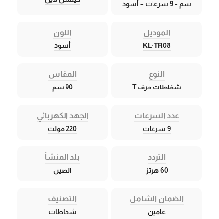
سم – 9 سرعات – أسود
الموديل
اللون
KL-TR08
أسود
النوع
المقاس
شفاطات حرف T
90 سم
عدد السرعات
الجهد الكهربائي
9 سرعات
220 فولت
التردد
بلد المنشأ
60 هرتز
الصين
الضمان الشامل
التصنيف
عامين
شفاطات