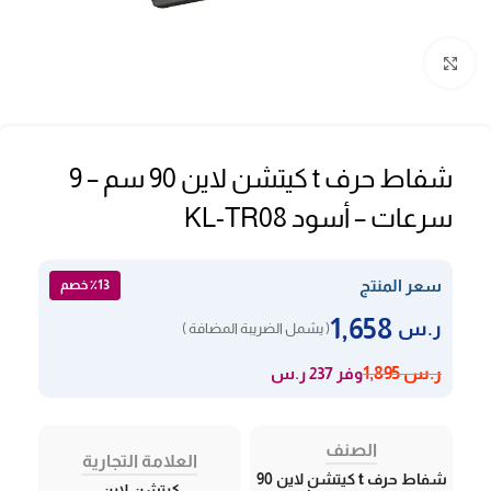
Click to enlarge
شفاط حرف t كيتشن لاين 90 سم – 9
سرعات – أسود KL-TR08
سعر المنتج
٪13 خصم
1,658
ر.س
( يشمل الضريبة المضافة )
وفر 237 ر.س
ر.س
1,895
الصنف
العلامة التجارية
شفاط حرف t كيتشن لاين 90
كيتشن لاين