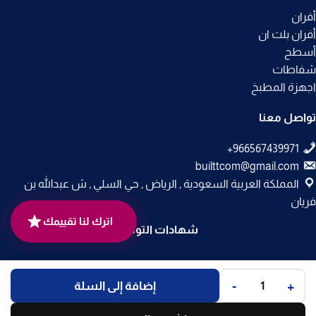
أفران
أفران بلت ان
أسطح
شفاطات
اجهزة المطبخ
تواصل معنا
builttcom@gmail.com
المملكة العربية السعودية , الرياض , حي السلي , ش عبدالله بن
فريان
اترك لنا تقييمك
شهادات التوثيق
جميع الحقوق محفوظة لـ
متجر بلت إن
© 2025.
-
+
إضافة إلى السلة
تم التطوير بواسطة
Code Times
.