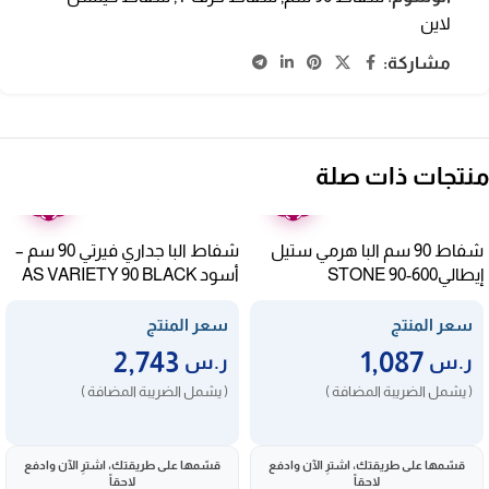
لاين
مشاركة:
منتجات ذات صلة
ضمان
ضمان
عامين
عامين
شفاط 90 سم البا هرمي ستيل
شفاط البا جداري فيرتي 90 سم –
إيطاليSTONE 90-600
أسود AS VARIETY 90 BLACK
سعر المنتج
سعر المنتج
2,743
1,087
ر.س
ر.س
( يشمل الضريبة المضافة )
( يشمل الضريبة المضافة )
قسّمها على طريقتك، اشترِ الآن وادفع
قسّمها على طريقتك، اشترِ الآن وادفع
لاحقاً
لاحقاً