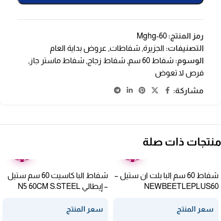
رمز المنتج:
Mghg-60
التصنيفات:
الجزيرة
,
شفاطات
,
عروض بداية العام
الوسوم:
شفاط 60 سم
,
شفاط زجاج
,
شفاط ماستر جاز
,
فرص لا تعوض
مشاركة:
منتجات ذات صلة
ضمان
ضمان
عامين
عامين
شفاط 60 سم البا بلت ان ستيل –
شفاط البا كاسيت 60 سم ستيل
NEWBEETLEPLUS60
– إيطالي N5 60CM S.STEEL
سعر المنتج
سعر المنتج