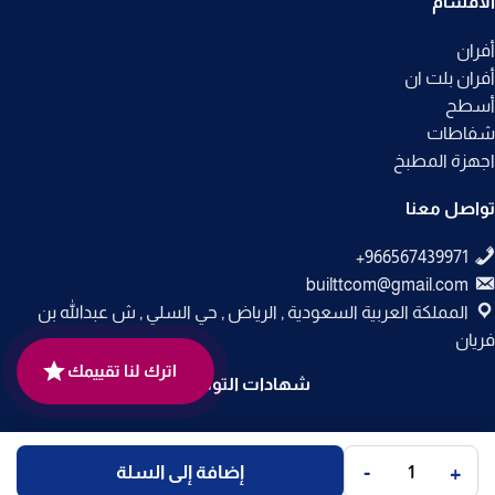
الأقسام
أفران
أفران بلت ان
أسطح
شفاطات
اجهزة المطبخ
تواصل معنا
builttcom@gmail.com
المملكة العربية السعودية , الرياض , حي السلي , ش عبدالله بن
فريان
اترك لنا تقييمك
شهادات التوثيق
جميع الحقوق محفوظة لـ
متجر بلت إن
© 2025.
-
+
إضافة إلى السلة
تم التطوير بواسطة
Code Times
.