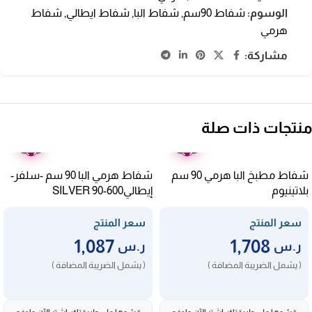
الوسوم:
شفاط 90سم
,
شفاط البا
,
شفاط ايطالي
,
شفاط
هرمي
مشاركة:
منتجات ذات صلة
ضمان
ضمان
عامين
عامين
شفاط مطبخ البا هرمي 90 سم
شفاط هرمي البا 90 سم -سلفر-
بلاتينيوم
إيطاليSILVER 90-600
ايطاليASPLATINUM90-1250
سعر المنتج
سعر المنتج
1,087
1,708
ر.س
ر.س
( يشمل الضريبة المضافة )
( يشمل الضريبة المضافة )