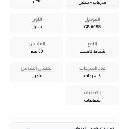
سرعات – ستيل
الموديل
اللون
CS-60SS
ستيل
النوع
المقاس
شفاط كاسيت
60 سم
عدد السرعات
الضمان الشامل
3 سرعات
عامين
التصنيف
شفاطات
قسم فاتورتك على 4 دفعات