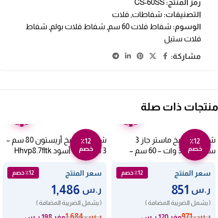
رمز المنتج:
CS-60SS
التصنيفات:
شفاطات
,
فلات
الوسوم:
شفاط فلات 60 سم
,
شفاط فلات بولم
,
شفاط
فلات ستيل
مشاركة:
منتجات ذات صلة
ضمان
ضمان
عامين
عامين
شفاط مطبخ ماستر جاز 3
شفاط مطبخ أريستون 80 سم –
٪12
٪12
خصم
خصم
سرعات 380 وات – 60 سم –
3 سرعات – أسود Hhvp8.7fltk
ايطالي Mght-60
سعر المنتج
سعر المنتج
٪12 خصم
٪12 خصم
1,486
851
ر.س
ر.س
( يشمل الضريبة المضافة )
( يشمل الضريبة المضافة )
ر.س
971
ر.س
1,684
وفر 120 ر.س
وفر 198 ر.س