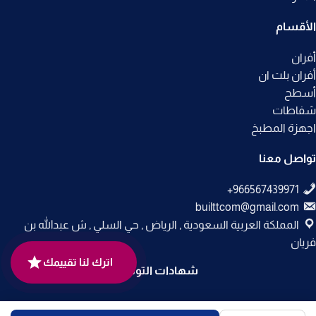
الأقسام
أفران
أفران بلت ان
أسطح
شفاطات
اجهزة المطبخ
تواصل معنا
builttcom@gmail.com
المملكة العربية السعودية , الرياض , حي السلي , ش عبدالله بن
فريان
اترك لنا تقييمك
شهادات التوثيق
جميع الحقوق محفوظة لـ
متجر بلت إن
© 2025.