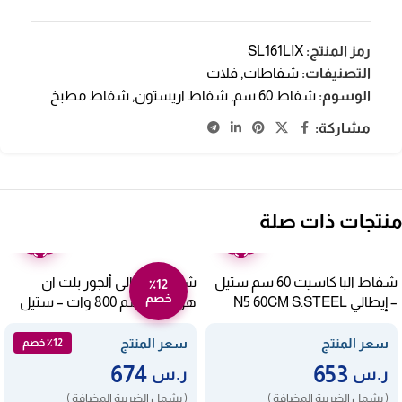
رمز المنتج:
SL161LIX
التصنيفات:
شفاطات
,
فلات
الوسوم:
شفاط 60 سم
,
شفاط اريستون
,
شفاط مطبخ
مشاركة:
منتجات ذات صلة
ضمان
ضمان
عامين
عامين
شفاط البا كاسيت 60 سم ستيل
شفاط ايطالى ألجور بلت ان
٪12
خصم
– إيطالي N5 60CM S.STEEL
هرمي 60 سم 800 وات – ستيل
ALCH60-800X
سعر المنتج
سعر المنتج
٪12 خصم
674
653
ر.س
ر.س
( يشمل الضريبة المضافة )
( يشمل الضريبة المضافة )