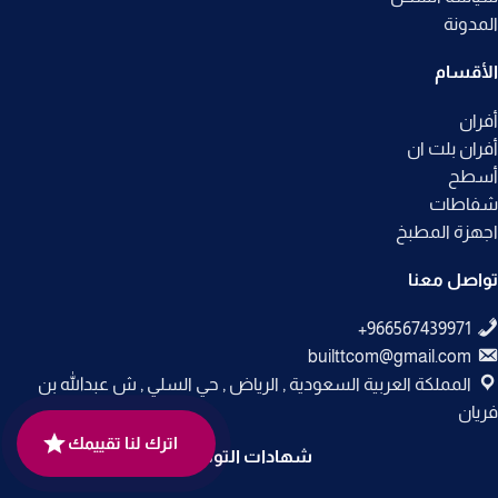
المدونة
الأقسام
أفران
أفران بلت ان
أسطح
شفاطات
اجهزة المطبخ
تواصل معنا
builttcom@gmail.com
المملكة العربية السعودية , الرياض , حي السلي , ش عبدالله بن
فريان
اترك لنا تقييمك
شهادات التوثيق