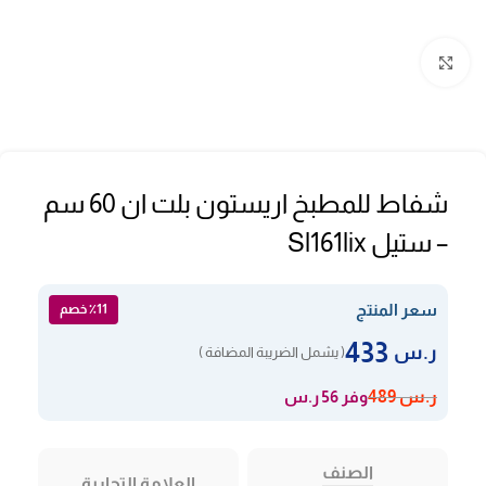
Click to enlarge
شفاط للمطبخ اريستون بلت ان 60 سم
– ستيل Sl161lix
سعر المنتج
٪11 خصم
433
ر.س
( يشمل الضريبة المضافة )
وفر 56 ر.س
ر.س
489
الصنف
العلامة التجارية