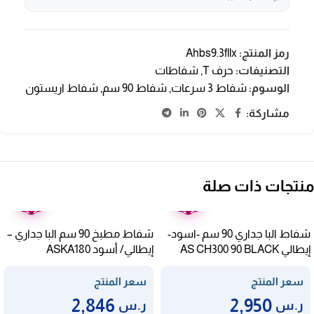
رمز المنتج:
Ahbs9.3fllx
التصنيفات:
حرف T
,
شفاطات
الوسوم:
شفاط 3 سرعات
,
شفاط 90 سم
,
شفاط اريستون
مشاركة:
منتجات ذات صلة
ضمان
ضمان
عامين
عامين
شفاط البا جداري 90 سم -اسود-
شفاط مطبخ 90 سم البا جداري –
إيطالي AS CH300 90 BLACK
إيطالي/ أسود ASKA180
90BLACK
سعر المنتج
سعر المنتج
2,846
2,950
ر.س
ر.س