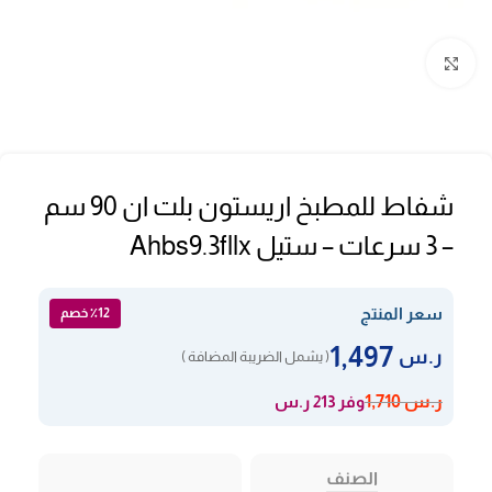
Click to enlarge
شفاط للمطبخ اريستون بلت ان 90 سم
– 3 سرعات – ستيل Ahbs9.3fllx
سعر المنتج
٪12 خصم
1,497
ر.س
( يشمل الضريبة المضافة )
وفر 213 ر.س
ر.س
1,710
الصنف