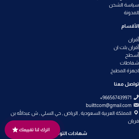
سياسة الشحن
المدونة
الأقسام
أفران
أفران بلت ان
أسطح
شفاطات
اجهزة المطبخ
تواصل معنا
builttcom@gmail.com
المملكة العربية السعودية , الرياض , حي السلي , ش عبدالله بن
فريان
اترك لنا تقييمك
شهادات التوثيق