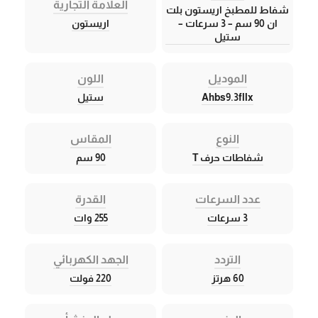
العلامة التجارية
شفاط للمطبخ اريستون بلت
ان 90 سم – 3 سرعات –
اريستون
ستيل
الموديل
اللون
Ahbs9.3fllx
ستيل
النوع
المقاس
شفاطات حرف T
90 سم
عدد السرعات
القدرة
3 سرعات
255 وات
التردد
الجهد الكهربائي
60 هرتز
220 فولت