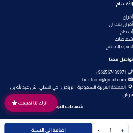
الأقسام
أفران
أفران بلت ان
أسطح
شفاطات
اجهزة المطبخ
تواصل معنا
builttcom@gmail.com
المملكة العربية السعودية , الرياض , حي السلي , ش عبدالله بن
فريان
اترك لنا تقييمك
شهادات التوثيق
جميع الحقوق محفوظة لـ
متجر بلت إن
© 2025.
-
+
إضافة إلى السلة
تم التطوير بواسطة
Code Times
.