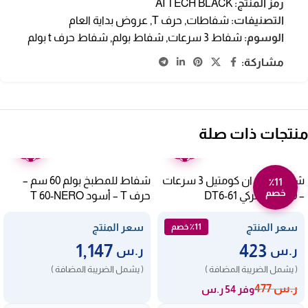
رمز المنتج:
AI TECH BLACK
التصنيفات:
شفاطات
,
حرف T
,
عروض بداية العام
الوسوم:
شفاط 3 سرعات
,
شفاط بولم
,
شفاط حرف t بولم
مشاركة:
منتجات ذات صلة
ضمان
ضمان
عامين
عامين
شفاط بلت ان كومتيل 3 سرعات
شفاط للمطبخ بولم 60 سم –
٪11
خصم
– 60 سم – تركي DT6-61
حرف T – أسود T 60-NERO
سعر المنتج
سعر المنتج
٪11 خصم
1,147
423
ر.س
ر.س
( يشمل الضريبة المضافة )
( يشمل الضريبة المضافة )
ر.س
477
وفر 54 ر.س