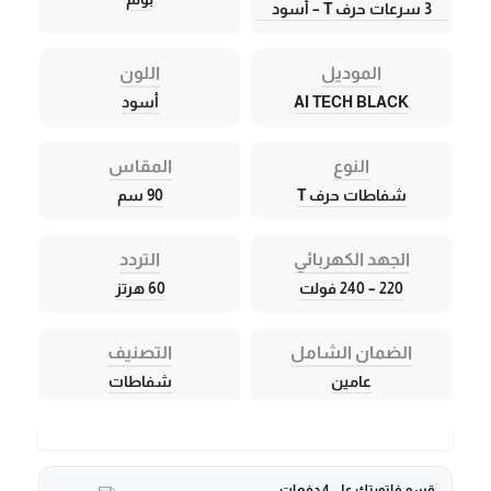
3 سرعات حرف T – أسود
الموديل
اللون
AI TECH BLACK
أسود
النوع
المقاس
شفاطات حرف T
90 سم
الجهد الكهربائي
التردد
220 – 240 فولت
60 هرتز
الضمان الشامل
التصنيف
عامين
شفاطات
قسم فاتورتك على 4 دفعات