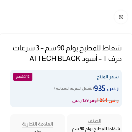
Click to enlarge
شفاط للمطبخ بولم 90 سم – 3 سرعات
حرف T – أسود AI TECH BLACK
سعر المنتج
٪12 خصم
935
ر.س
( يشمل الضريبة المضافة )
وفر 129 ر.س
ر.س
1,064
الصنف
العلامة التجارية
شفاط للمطبخ بولم 90 سم –
بولم