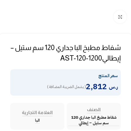
Click to enlarge
شفاط مطبخ البا جداري 120 سم ستيل –
إيطاليAST-120-1200
سعر المنتج
2,812
ر.س
( يشمل الضريبة المضافة )
الصنف
العلامة التجارية
شفاط مطبخ البا جداري 120
البا
سم ستيل – إيطالي