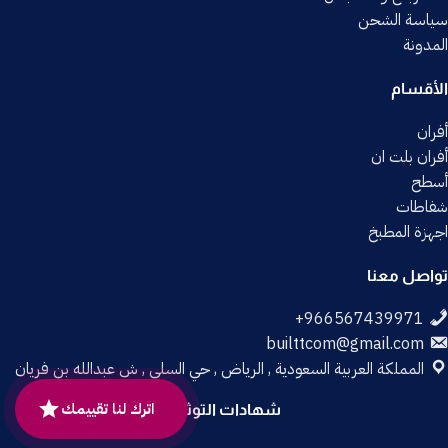
سياسة الشحن
المدونة
الأقسام
أفران
أفران بلت ان
أسطح
شفاطات
اجهزة المطبخ
تواصل معنا
builttcom@gmail.com
المملكة العربية السعودية , الرياض , حي السلي , ش عبدالله بن فريان
اترك لنا تقييمك
شهادات التوثيق