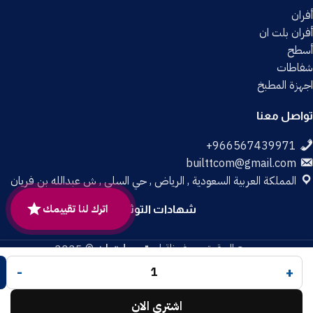
أفران
أفران بلت ان
أسطح
شفاطات
اجهزة المطبخ
تواصل معنا
builttcom@gmail.com
المملكة العربية السعودية , الرياض , حي السلي , ش عبدالله بن فريان
اترك لنا تقييمك
شهادات التوثيق
جميع الحقوق محفوظة لـ
متجر بلت إن
© 2025.
تم التطوير بواسطة
Code Times
.
-
+
اشتري الان