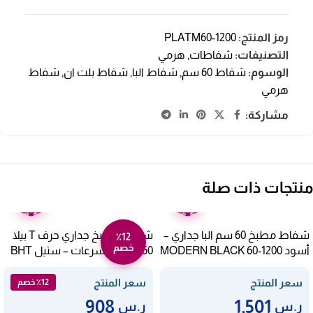
رمز المنتج:
PLATM60-1200
التصنيفات:
شفاطات
,
هرمي
الوسوم:
شفاط 60 سم
,
شفاط البا
,
شفاط بلت ان
,
شفاط
هرمي
مشاركة:
منتجات ذات صلة
ضمان
ضمان
عامين
عامين
شفاط مطبخ 60 سم البا جداري –
شفاط مطبخ جداري حرف T بيلا
٪12
خصم
أسود MODERN BLACK 60-1200
60 سم – 4 سرعات – ستيل BHT
22 60
سعر المنتج
سعر المنتج
٪12 خصم
908
1,501
ر.س
ر.س