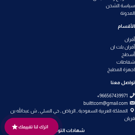
سياسة الشحن
المدونة
الأقسام
أفران
أفران بلت ان
أسطح
شفاطات
اجهزة المطبخ
تواصل معنا
builttcom@gmail.com
المملكة العربية السعودية , الرياض , حي السلي , ش عبدالله بن
فريان
اترك لنا تقييمك
شهادات التوثيق