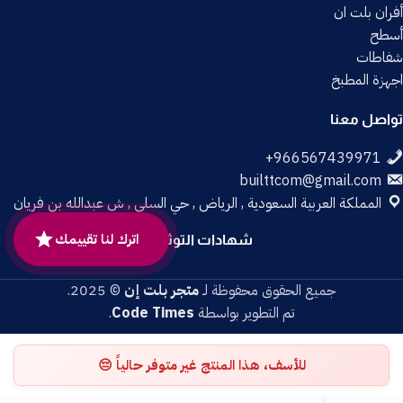
أفران بلت ان
أسطح
شفاطات
اجهزة المطبخ
تواصل معنا
builttcom@gmail.com
المملكة العربية السعودية , الرياض , حي السلي , ش عبدالله بن فريان
اترك لنا تقييمك
شهادات التوثيق
جميع الحقوق محفوظة لـ
متجر بلت إن
© 2025.
تم التطوير بواسطة
Code Times
.
للأسف، هذا المنتج غير متوفر حالياً 😔