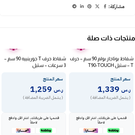
مشاركة:
منتجات ذات صلة
ضمان
ضمان
عامين
عامين
شفاط بوتاجاز بولم 90 سم – حرف
شفاط حرف T جورينييه 90 سم –
T – ستيل T90-TOUCH
3 سرعات – ستيل
WHT923E5XUK
سعر المنتج
سعر المنتج
1,259
1,339
ر.س
ر.س
( يشمل الضريبة المضافة )
( يشمل الضريبة المضافة )
قسّمها على طريقتك، اشترِ الآن وادفع
قسّمها على طريقتك، اشترِ الآن وادفع
لاحقاً
لاحقاً