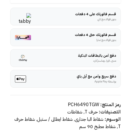
قسم فاتورتك على 4 دفعات
بدون فوائد مع تابي
قسم فاتورتك حتى 4 دفعات
بدون فوائد مع تمارا
دفع آمن بالبطاقات البنكية
مدى، فيزا، وماستركارد
دفع سريع وآمن مع أبل باي
بواسطة Apple Pay
رمز المنتج:
PCH6490TGW
التصنيفات:
حرف T
,
شفاطات
الوسوم:
شفاط البا جدارى
,
شفاط ايطالى / ستيل
,
شفاط حرف
T
,
شفاط مطبخ 90 سم