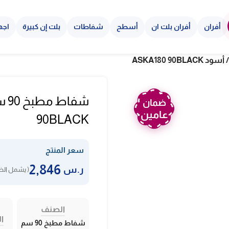
أفران
أفران بلت ان
أسطح
شفاطات
بلت إن كبيرة
اجه
ضمان
عامين
90BLACK
سعر المنتج
2,846
ر.س
( يشمل الضر
الصنف
ال
شفاط مطبخ 90 سم