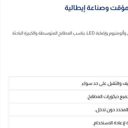
شفاط مطبخ 90 سم البا جداري أسود بقوة شفط 1000 م³/ساعة مع 4 سرعات وتحكم باللمس ومؤقت تشغيل. بتصميم حرف T أنيق وفلتر كربوني وألومنيوم وإضاءة LED، يناسب المطابخ المتوسطة والكبيرة الباحثة
ميع ديكورات المطابخ.
لمحدد دون تدخل.
لإعادة الاستخدام.