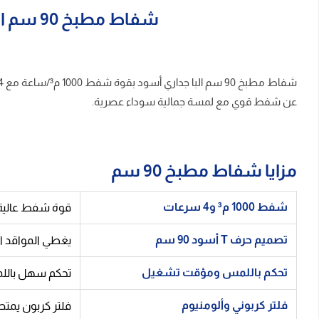
شفاط مطبخ 90 سم البا جداري – شفط 1000 م³ مع تحكم باللمس ومؤقت وصناعة إيطالية
عن شفط قوي مع لمسة جمالية سوداء عصرية.
مزايا شفاط مطبخ 90 سم
شفط 1000 م³ و4 سرعات
قوة شفط عالية تزيل الدخان والروا
تصميم حرف T أسود 90 سم
يغطي المواقد ال
تحكم باللمس ومؤقت تشغيل
تحكم سهل باللم
فلتر كربوني وألومنيوم
فلتر كربون يمتص