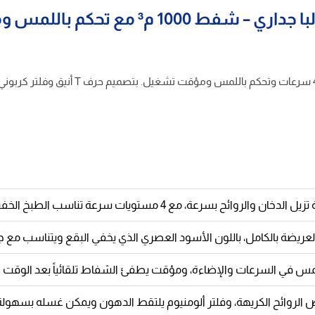
ئح بسرعة، مع 4 مستويات سرعة تناسب الطبخ الخفيف والثقيل على حد سواء.
عريضة بالكامل، باللون الأسود العصري الذي يخفي البقع ويتناسب مع ج
س في السرعات والإضاءة، ومؤقت يطفئ الشفاط تلقائياً بعد الوقت ا
 الروائح الكريهة، وفلتر ألومنيوم يلتقط الدهون ويمكن غسله بسهولة 