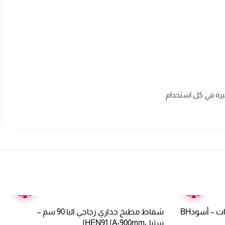
يزة في كل استخدام.
ضمان
ضمان
عامين
عامين
شفاط مطبخ 90 سم بيلا – 4 سرعات – أسودBH
شفاط مطبخ جداري زجاجي البا 90 سم –
ستيلHEN91 (A-900mm)