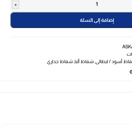
+
إضافة إلى السلة
ASK
ت
اط أسود / ايطالى
,
شفاط ألبا
,
شفاط جداري