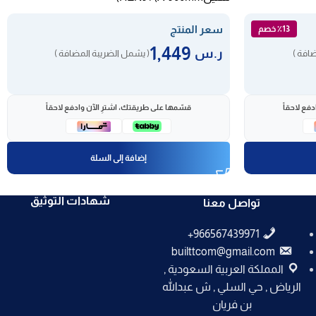
سعر المنتج
٪13 خصم
1,449
ر.س
افة )
( يشمل الضريبة المضافة )
فع لاحقاً
قسّمها على طريقتك، اشترِ الآن وادفع لاحقاً
إضافة إلى السلة
شهادات التوثيق
تواصل معنا
builttcom@gmail.com
المملكة العربية السعودية ,
الرياض , حي السلي , ش عبدالله
بن فريان