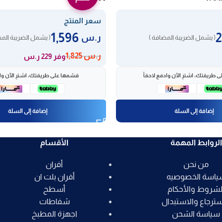
سعر المنتج
1,596
ر.س
( يشمل الضريبة المضافة )
( يشمل الضريبة المض
ر.س
1,825
وفر 229 ر.س
 طريقتك، اشترِ الآن وادفع لاحقاً
قسّمها على طريقتك، اشترِ الآن واد
إضافة إلى السلة
إضافة إلى السلة
الروابط المهمة
الأقسام
من نحن
أفران
ياسة الخصوصيه
أفران بلت ان
لشروط والأحكام
أسطح
سترجاع والاستبدال
شفاطات
سياسة الشحن
اجهزة المطبخ