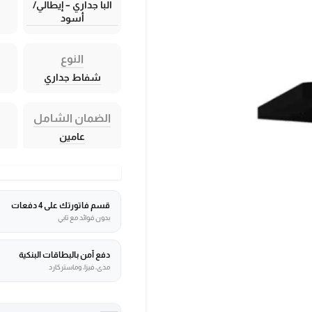
البا جداري – إيطالي/
أسود
النوع
شفاط جداري
الضمان الشامل
عامين
قسم فاتورتك على 4 دفعات
بدون فوائد مع تابي
دفع آمن بالبطاقات البنكية
مدى، فيزا، وماستركارد