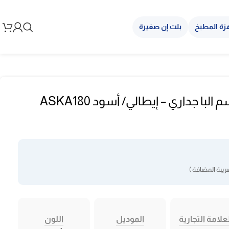
زة المطبخ
بلت إن صغيرة
شفاط مطبخ 90 سم البا جداري – إيطالي/ أسود ASKA180
يبة المضافة )
علامة التجارية
الموديل
اللون