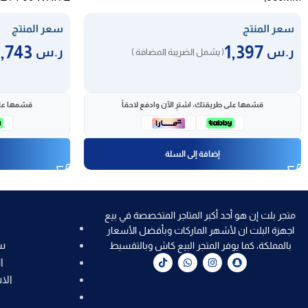
سعر المنتج
سعر المنتج
2,743
1,397
ر.س
ر.س
( يشمل الضريبة المضافة )
قسّمها على طريقتك، اشترِ الآن وادفع لاحقاً
قسّمها على
إضافة إلى السلة
متجر بلت إن هو أحد أكبر المتاجر المتخصصة في بيع
اجهزة البلت ان لأشهر الماركات وبأفضل الأسعار
س
بالمملكة، كما يوفر المتجر البيع كاش وبالتقسيط
ا
الا