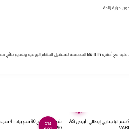
مد عليه مع أجهزة
Built In
المصممة لتسهيل المهام اليومية وتقديم نتائج مم
ضمان
عامين
شفاط مطبخ 90 سم البا جداري إيطالي- أبيض AS
٪13
39 90
VARI
خصم