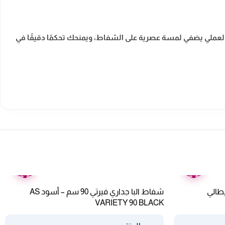
لعملي يضفي لمسة عصرية على الشفاط، ويمنحك تحكمًا دقيقًا في
ضمان
ضمان
عامين
عامين
د – إيطالي
شفاط البا جداري فيرتي 90 سم – أسود AS
VARIETY 90 BLACK