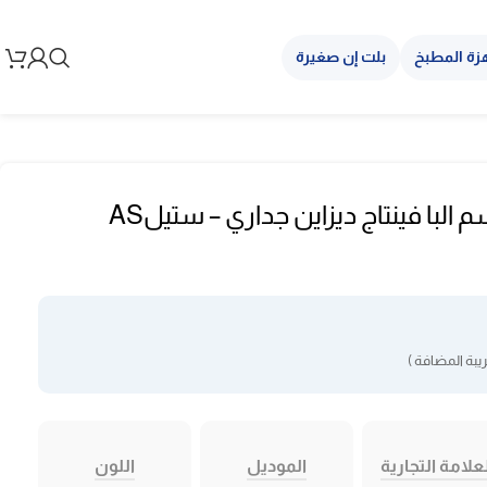
زة المطبخ
بلت إن صغيرة
شفاط مطبخ 90 سم البا فينتاج ديزاين جداري – ستيلAS
بة المضافة )
علامة التجارية
الموديل
اللون