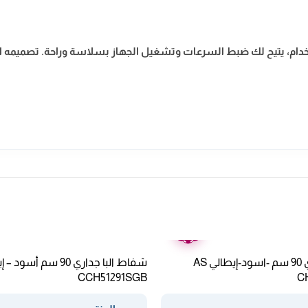
تخدام، يتيح لك ضبط السرعات وتشغيل الجهاز بسلاسة وراحة. تصميمه ا
ضمان
عامين
شفاط البا جداري 90 سم -اسود-إيطالي AS
شفاط البا جداري 90 سم أسو
CCH51291SGB
C