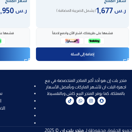
سعر المنتج
سعر المنتج
2,950
1,677
ر.س
ر.س
( يشمل الضريبة المضافة )
قسّمها على طريقتك، اشترِ الآن وادفع لاحقاً
قسّمها على
إضافة إلى السلة
متجر بلت إن هو أحد أكبر المتاجر المتخصصة في بيع
اجهزة البلت ان لأشهر الماركات وبأفضل الأسعار
س
بالمملكة، كما يوفر المتجر البيع كاش وبالتقسيط
ا
الا
جميع الحقوق محفوظة لـ
متجر بلت إن
© 2025.