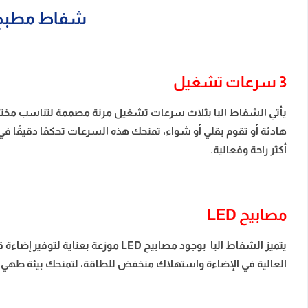
شفاط مطبخ 90 سم البا فينتاج ديزاين جداري – ستيلTAGE 90
3 سرعات تشغيل
يأتي الشفاط البا بثلاث سرعات تشغيل مرنة مصممة لتناسب مختل
هادئة أو تقوم بقلي أو شواء، تمنحك هذه السرعات تحكمًا دقيقًا
أكثر راحة وفعالية.
مصابيح LED
يتميز الشفاط البا بوجود مصابيح D
العالية في الإضاءة واستهلاك منخفض للطاقة، لتمنحك بيئة طهي أكثر 