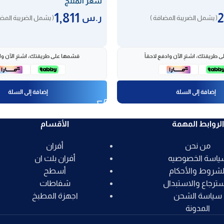
سعر المنتج
1,811
ر.س
( يشمل الضريبة المضافة )
( يشمل الضريبة المضا
 طريقتك، اشترِ الآن وادفع لاحقاً
قسّمها على طريقتك، اشترِ الآن واد
إضافة إلى السلة
إضافة إلى السلة
الروابط المهمة
الأقسام
من نحن
أفران
ياسة الخصوصيه
أفران بلت ان
لشروط والأحكام
أسطح
سترجاع والاستبدال
شفاطات
سياسة الشحن
اجهزة المطبخ
المدونة