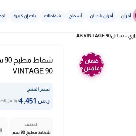
أفران
أفران بلت ان
أسطح
شفاطات
بلت إن كبيرة
اجه
ضمان
عامين
VINTAGE 90
سعر المنتج
4,451
ر.س
( يشمل الضري
الصنف
ال
شفاط مطبخ 90 سم