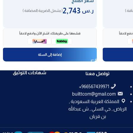
سعر المنتج
2,743
ر.س
فة )
( يشمل الضريبة المضافة )
فع لاحقاً
قسّمها على طريقتك، اشترِ الآن وادفع لاحقاً
إضافة إلى السلة
شهادات التوثيق
تواصل معنا
builttcom@gmail.com
المملكة العربية السعودية ,
الرياض , حي السلي , ش عبدالله
بن فريان