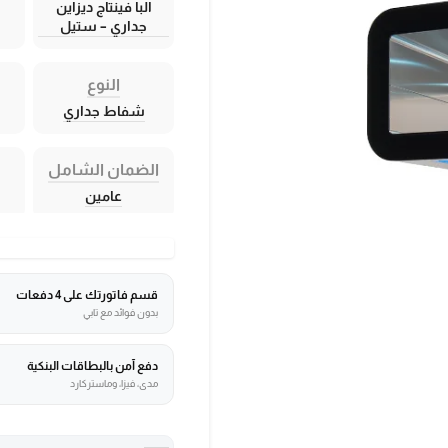
البا فينتاج ديزاين
جداري – ستيل
النوع
شفاط جداري
الضمان الشامل
عامين
قسم فاتورتك على 4 دفعات
بدون فوائد مع تابي
دفع آمن بالبطاقات البنكية
مدى، فيزا، وماستركارد