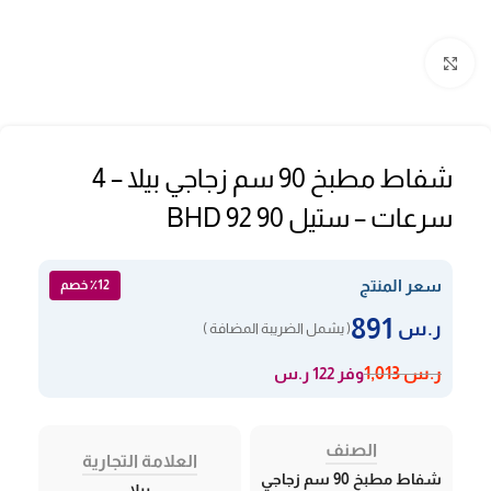
Click to enlarge
شفاط مطبخ 90 سم زجاجي بيلا – 4
سرعات – ستيل BHD 92 90
سعر المنتج
٪12 خصم
891
ر.س
( يشمل الضريبة المضافة )
وفر 122 ر.س
ر.س
1,013
الصنف
العلامة التجارية
شفاط مطبخ 90 سم زجاجي
بيلا