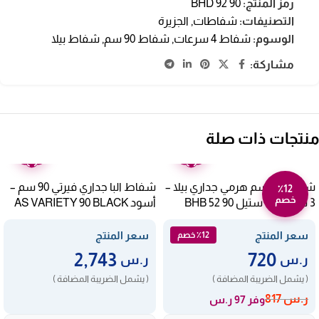
رمز المنتج:
BHD 92 90
التصنيفات:
شفاطات
,
الجزيرة
الوسوم:
شفاط 4 سرعات
,
شفاط 90 سم
,
شفاط بيلا
مشاركة:
منتجات ذات صلة
ضمان
ضمان
عامين
عامين
شفاط 90 سم هرمي جداري بيلا –
شفاط البا جداري فيرتي 90 سم –
٪12
خصم
3 سرعات – ستيل BHB 52 90
أسود AS VARIETY 90 BLACK
سعر المنتج
سعر المنتج
٪12 خصم
2,743
720
ر.س
ر.س
( يشمل الضريبة المضافة )
( يشمل الضريبة المضافة )
ر.س
817
وفر 97 ر.س