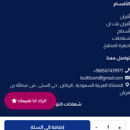
الأقسام
أفران
أفران بلت ان
أسطح
شفاطات
اجهزة المطبخ
تواصل معنا
builttcom@gmail.com
المملكة العربية السعودية , الرياض , حي السلي , ش عبدالله بن
فريان
اترك لنا تقييمك
شهادات التوثيق
جميع الحقوق محفوظة لـ
متجر بلت إن
© 2025.
-
+
إضافة إلى السلة
تم التطوير بواسطة
Code Times
.