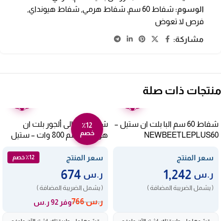
الوسوم:
شفاط 60 سم
,
شفاط هرمي
,
شفاط هيونداي
,
فرص لا تعوض
مشاركة:
منتجات ذات صلة
ضمان
ضمان
عامين
عامين
شفاط 60 سم البا بلت ان ستيل –
شفاط ايطالى ألجور بلت ان
٪12
خصم
NEWBEETLEPLUS60
هرمي 60 سم 800 وات – ستيل
ALCH60-800X
سعر المنتج
سعر المنتج
٪12 خصم
674
1,242
ر.س
ر.س
( يشمل الضريبة المضافة )
( يشمل الضريبة المضافة )
ر.س
766
وفر 92 ر.س