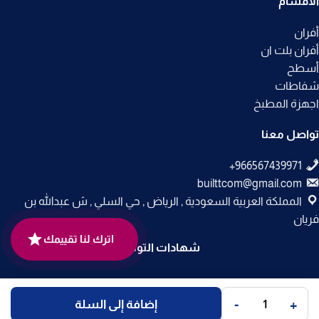
الأقسام
أفران
أفران بلت ان
أسطح
شفاطات
اجهزة المطبخ
تواصل معنا
builttcom@gmail.com
المملكة العربية السعودية , الرياض , حي السلي , ش عبدالله بن
فريان
اترك لنا تقييمك
شهادات التوثيق
جميع الحقوق محفوظة لـ
متجر بلت إن
© 2025.
-
+
إضافة إلى السلة
تم التطوير بواسطة
Code Times
.