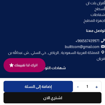
أفران بلت ان
أسطح
شفاطات
اجهزة المطبخ
تواصل معنا
builttcom@gmail.com
المملكة العربية السعودية , الرياض , حي السلي , ش عبدالله بن
فريان
اترك لنا تقييمك
شهادات التوثيق
جميع الحقوق محفوظة لـ
متجر بلت إن
© 2025.
-
+
إضافة إلى السلة
تم التطوير بواسطة
Code Times
.
اشتري الان