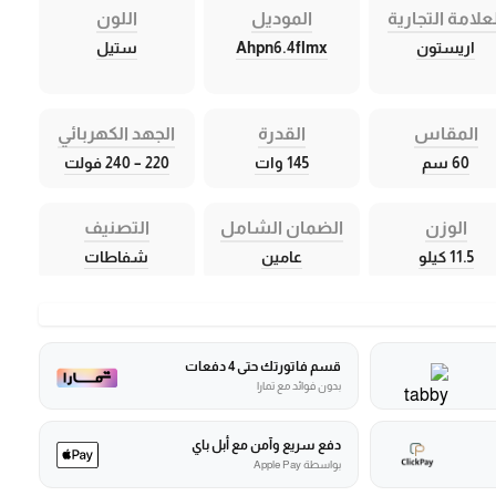
علامة التجارية
الموديل
اللون
اريستون
Ahpn6.4flmx
ستيل
المقاس
القدرة
الجهد الكهربائي
60 سم
145 وات
220 – 240 فولت
الوزن
الضمان الشامل
التصنيف
11.5 كيلو
عامين
شفاطات
قسم فاتورتك حتى 4 دفعات
بدون فوائد مع تمارا
دفع سريع وآمن مع أبل باي
بواسطة Apple Pay