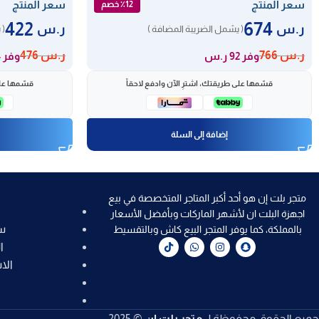
سعر المنتج
سعر المنتج
٪12 خصم
422
674
ر.س
ر.س
( يشمل الضريبة المضافة )
( 
ر.س
766
ر.س
476
وفر 92 ر.س
وفر 54 ر.س
قسّمها على طريقتك، اشترِ الآن وادفع لاحقاً
قسّمها على
إضافة إلى السلة
متجر بلت إن هو أحد أكبر المتاجر المتخصصة في بيع
اجهزة البلت ان لأشهر الماركات وبأفضل الأسعار
س
بالمملكة، كما يوفر المتجر البيع كاش وبالتقسيط
ا
الا
جميع الحقوق محفوظة لـ
متجر بلت إن
© 2025.