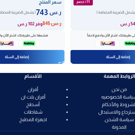
سعر المنتج
٪11 خصم
743
ر.س
يشمل الضريبة المضافة )
( يشمل الضريبة المضافة
ر.س
845
وفر 102 ر.س
 طريقتك، اشترِ الآن وادفع لاحقاً
قسّمها على طريقتك، اشترِ الآن واد
إضافة إلى السلة
إضافة إلى السلة
الروابط المهمة
الأقسام
من نحن
أفران
ياسة الخصوصيه
أفران بلت ان
لشروط والأحكام
أسطح
سترجاع والاستبدال
شفاطات
سياسة الشحن
اجهزة المطبخ
المدونة