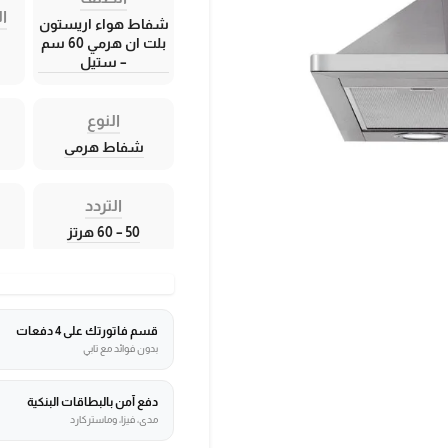
ال
شفاط هواء اريستون
بلت ان هرمي 60 سم
– ستيل
النوع
شفاط هرمى
التردد
50 – 60 هرتز
قسم فاتورتك على 4 دفعات
بدون فوائد مع تابي
دفع آمن بالبطاقات البنكية
مدى، فيزا، وماستركارد