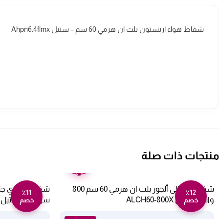
شفاط هواء اريستون بلت ان هرمي 60 سم – ستيل Ahpn6.4flmx
منتجات ذات صلة
ضمان
عامين
شفاط ايطالى ألجور بلت ان هرمي 60 سم 800
٪11
٪12
وات – ستيل ALCH60-800X
سرعات – ستيل GSCH60FS
خصم
خصم