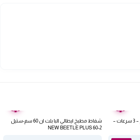
ضمان
ضمان
عامين
عامين
شفاط حرف t كيتشن لاين 60 سم – 3 سرعات –
شفاط مطبخ ايطالي البا بلت ان 60 سم-ستيل
NEW BEETLE PLUS 60-2