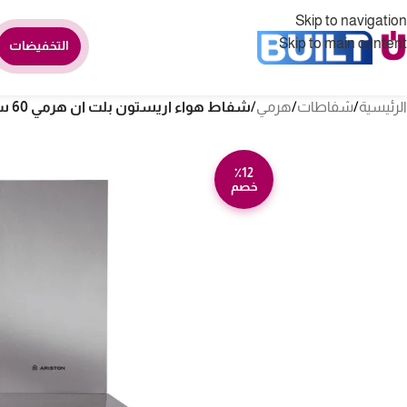
Skip to navigation
Skip to main content
التخفيضات
الرئيسية
/
شفاطات
/
هرمي
/
شفاط هواء اريستون بلت ان هرمي 60 سم – ستيل Ahpn6.4flmx
٪12
خصم