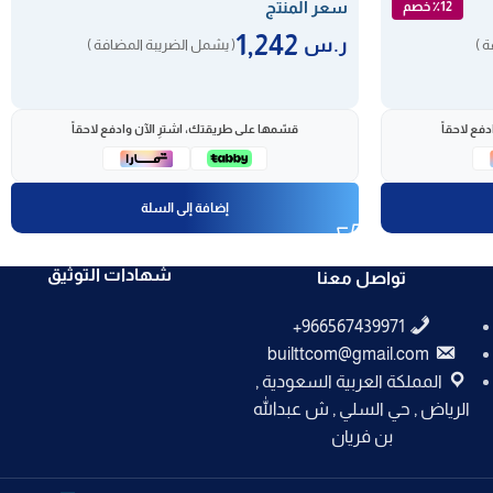
سعر المنتج
٪12 خصم
1,242
ر.س
 )
( يشمل الضريبة المضافة )
فع لاحقاً
قسّمها على طريقتك، اشترِ الآن وادفع لاحقاً
إضافة إلى السلة
شهادات التوثيق
تواصل معنا
builttcom@gmail.com
المملكة العربية السعودية ,
الرياض , حي السلي , ش عبدالله
بن فريان