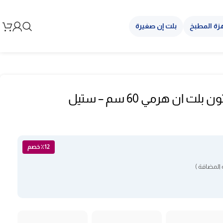
زة المطبخ
بلت إن صغيرة
شفاط هواء اريستون بلت ان هرمي 60 سم – ستيل
٪12 خصم
المضافة )