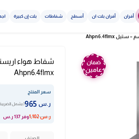
أفران
أفران بلت ان
أسطح
شفاطات
بلت إن كبيرة
اجه
ضمان
عامين
Ahpn6.4flmx
سعر المنتج
965
ر.س
( يشمل الضريبة 
وفر 137 ر.س
ر.س
1,102
الصنف