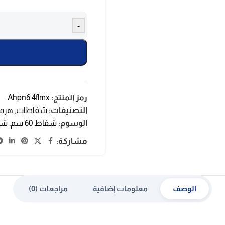
-
رمز المنتج:
Ahpn6.4flmx
التصنيفات:
شفاطات
,
هرم
الوسوم:
شفاط 60 سم
,
شف
مشاركة:
الوصف
معلومات إضافية
مراجعات (0)