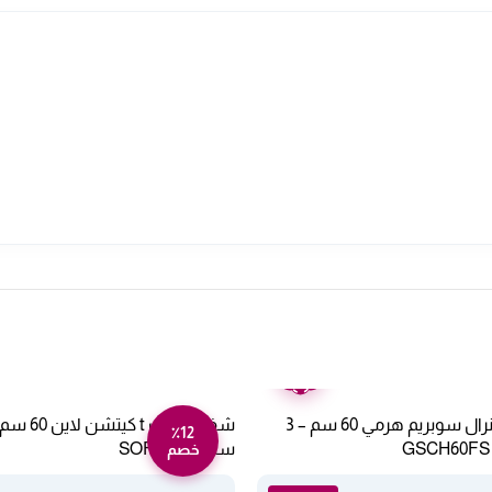
ضمان
عامين
شفاط جداري جنرال سوبريم هرمي 60 سم – 3
٪12
ستيل SOFIA 60
خصم