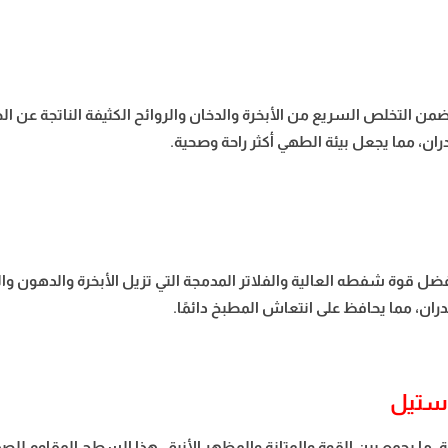
 قوة شفط عالية تصل حتى 1200 م³/ساعة، ما يضمن التخلص السريع من الأبخرة والدخان والروائح ال
ان، مما يجعل بيئة الطهي أكثر راحة وصحية.
ل قوة شفطه العالية والفلاتر المدمجة التي تزيل الأبخرة والدهون وا
دران، مما يحافظ على انتعاش المطبخ دائمًا.
ستيل
 يجمع بين القوة والمتانة والمظهر الأنيق. هذا السطح المقاوم للصدأ