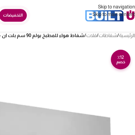
Skip to navigation
Skip to main content
التخفيضات
الرئيسية
/
شفاطات
/
فلات
/
شفاط هواء للمطبخ بولم 90 سم بلت ان – ستيل S3TOUCH-90
٪12
خصم