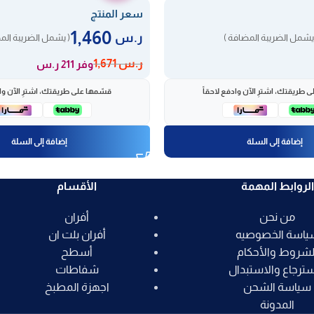
سعر المنتج
1,460
ر.س
يشمل الضريبة المضافة )
( يشمل الضريبة الم
ر.س
1,671
وفر 211 ر.س
 طريقتك، اشترِ الآن وادفع لاحقاً
قسّمها على طريقتك، اشترِ الآن واد
إضافة إلى السلة
إضافة إلى السلة
الروابط المهمة
الأقسام
من نحن
أفران
ياسة الخصوصيه
أفران بلت ان
لشروط والأحكام
أسطح
سترجاع والاستبدال
شفاطات
سياسة الشحن
اجهزة المطبخ
المدونة