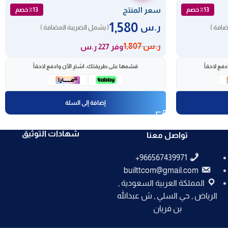
سعر المنتج
٪13 خصم
٪13 خصم
1,580
ر.س
ضافة )
( يشمل الضريبة المضافة )
ر.س
1,807
وفر 227 ر.س
فع لاحقاً
قسّمها على طريقتك، اشترِ الآن وادفع لاحقاً
إضافة إلى السلة
شهادات التوثيق
تواصل معنا
builttcom@gmail.com
المملكة العربية السعودية ,
الرياض , حي السلي , ش عبدالله
بن فريان