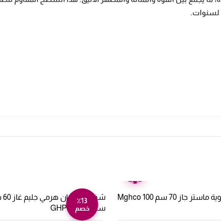
م لسنوات.
ضمان
عامين
جاز 70 سم Mghco 100
٪13
ستيل GHP640IX
خصم