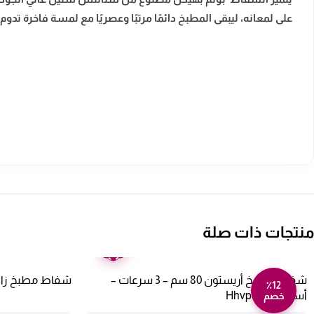
على لمعانه، ليبقى المطبخ دائمًا مرتبًا وعصريًا مع لمسة فاخرة تدو
منتجات ذات صلة
ضمان
عامين
شفاط مطبخ أريستون 80 سم – 3 سرعات –
شفاط مطبخ زاوية ماستر 
٪12
أسود Hhvp8.7fltk
خصم