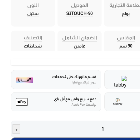
علامة التجارية
الموديل
اللون
بولم
S3TOUCH-90
ستيل
المقاس
الضمان الشامل
التصنيف
90 سم
عامين
شفاطات
قسم فاتورتك حتى 4 دفعات
بدون فوائد مع تمارا
دفع سريع وآمن مع أبل باي
بواسطة Apple Pay
+