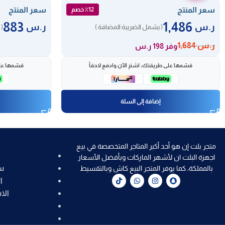
سعر المنتج
سعر المنتج
٪12 خصم
883
1,486
ر.س
ر.س
( يشمل الضريبة المضافة )
( 
ر.س
1,684
وفر 198 ر.س
قسّمها على طريقتك، اشترِ الآن وادفع لاحقاً
قسّمها على
إضافة إلى السلة
متجر بلت إن هو أحد أكبر المتاجر المتخصصة في بيع
اجهزة البلت ان لأشهر الماركات وبأفضل الأسعار
س
بالمملكة، كما يوفر المتجر البيع كاش وبالتقسيط
ا
الا