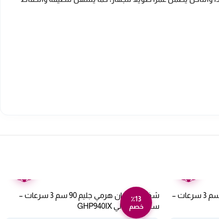
ضمان
ضمان
عامين
عامين
شفاط بلت ان هرمي جليم غاز 60 سم 3 سرعات –
شفاط بلت ان هرمي جليم 90 سم 3 سرعات –
٪13
ستيل – إيطالي GHP940IX
خصم