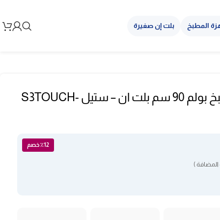
زة المطبخ
بلت إن صغيرة
شفاط هواء للمطبخ بولم 90 سم بلت ان – ستيل S3TOUCH-
٪12 خصم
المضافة )