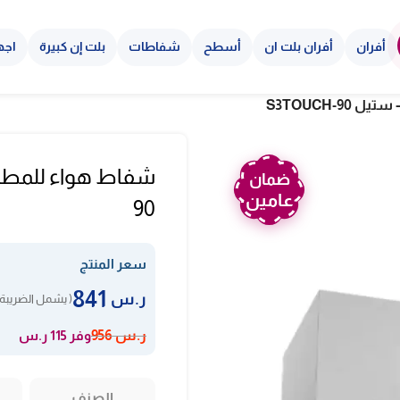
أفران
أفران بلت ان
أسطح
شفاطات
بلت إن كبيرة
اجه
ضمان
عامين
90
سعر المنتج
841
ر.س
( يشمل الضريبة 
وفر 115 ر.س
ر.س
956
الصنف