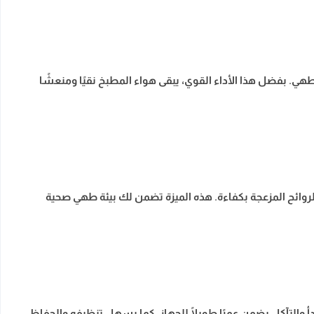
كثيفة الناتجة عن الطهي. بفضل هذا الأداء القوي، يبقى هواء المطبخ نقيًا ومنعشًا
لروائح المزعجة بكفاءة. هذه الميزة تضمن لك بيئة طهي صحية
 والتآكل يضمن عمرًا طويلًا للجهاز، كما يسهل تنظيفه والحفاظ