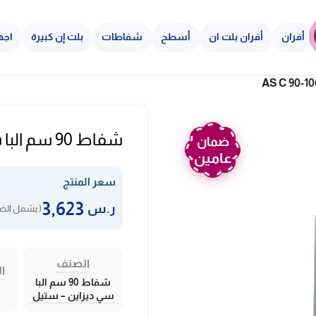
أفران
أفران بلت ان
أسطح
شفاطات
بلت إن كبيرة
اجه
شفاط 90 سم البا سي ديزاين – ستيلAS C 90-1000
ضمان
عامين
سعر المنتج
3,623
ر.س
( يشمل الضر
الصنف
ال
شفاط 90 سم البا
سي ديزاين – ستيل