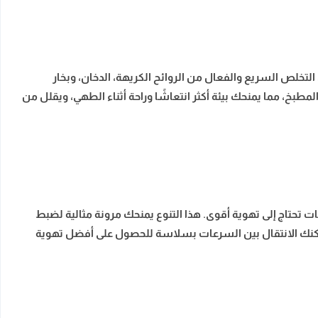
بخ عصري، حيث تصل قدرته إلى 1000 متر مكعب في الساعة، ما يضمن التخلص السريع والفعال من الروائح الكريهة، الدخان، وبخار
طبخ، مما يمنحك بيئة أكثر انتعاشًا وراحة أثناء الطهي، ويقلل من
ات تحتاج إلى تهوية أقوى. هذا التنوع يمنحك مرونة مثالية لضبط
 يمكنك الانتقال بين السرعات بسلاسة للحصول على أفضل تهوية