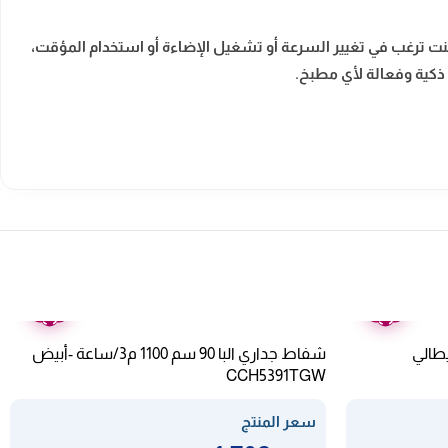
 ترغب في تغيير السرعة أو تشغيل الإضاءة أو استخدام المؤقت،
كية وفعالة لأي مطبخ.
ضمان
ضمان
عامين
عامين
د – إيطالي
شفاط جداري البا 90 سم 1100 م3/ساعة -أبيض
CCH5391TGW
سعر المنتج