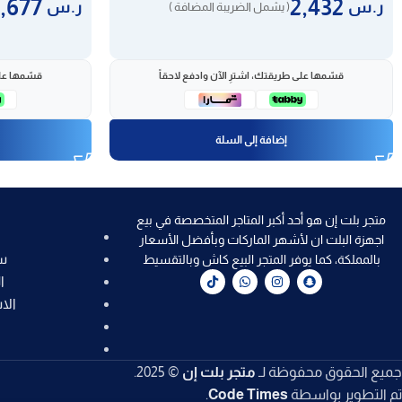
1,677
2,432
ر.س
ر.س
( يشمل الضريبة المضافة )
قسّمها على طريقتك، اشترِ الآن وادفع لاحقاً
قسّمها على
إضافة إلى السلة
متجر بلت إن هو أحد أكبر المتاجر المتخصصة في بيع
اجهزة البلت ان لأشهر الماركات وبأفضل الأسعار
س
بالمملكة، كما يوفر المتجر البيع كاش وبالتقسيط
ا
الا
جميع الحقوق محفوظة لـ
متجر بلت إن
© 2025.
تم التطوير بواسطة
Code Times
.