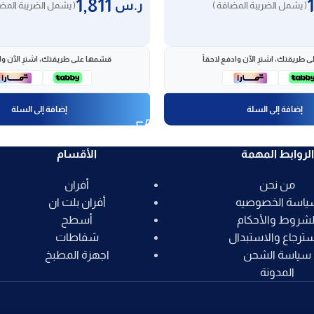
1,811
ر.س
( يشمل الضريبة المضافة )
( يشمل الضريبة المضا
 طريقتك، اشترِ الآن وادفع لاحقاً
قسّمها على طريقتك، اشترِ الآن واد
إضافة إلى السلة
إضافة إلى السلة
الروابط المهمة
الأقسام
من نحن
أفران
ياسة الخصوصيه
أفران بلت ان
لشروط والأحكام
أسطح
سترجاع والاستبدال
شفاطات
سياسة الشحن
اجهزة المطبخ
المدونة