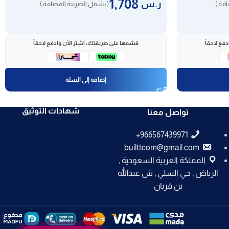
1,708
ر.س
فة )
( يشمل الضريبة المضافة )
فع لاحقاً
قسّمها على طريقتك، اشترِ الآن وادفع لاحقاً
إضافة إلى السلة
شهادات التوثيق
تواصل معنا
builttcom@gmail.com
المملكة العربية السعودية ,
الرياض , حي السلي , ش عبدالله
بن فريان