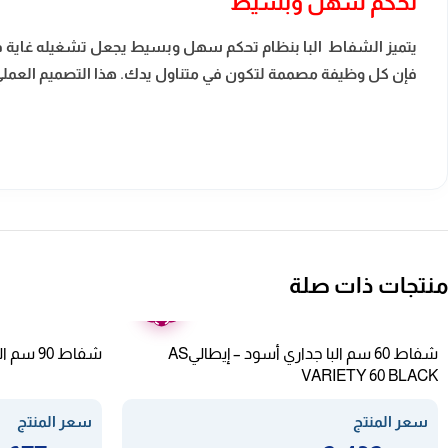
تحكم سهل وبسيط
يتميز الشفاط البا بنظام تحكم سهل وبسيط يجعل تشغيله غاية في
فإن كل وظيفة مصممة لتكون في متناول يدك. هذا التصميم العمل
منتجات ذات صلة
ضمان
عامين
شفاط 60 سم البا جداري أسود – إيطاليAS
شفاط 90 سم البا جداري – ستيل PCH6491TGW
VARIETY 60 BLACK
سعر المنتج
سعر المنتج