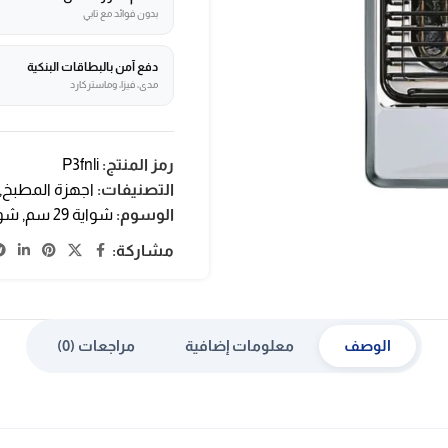
بدون فوائد مع تابي
دفع آمن بالبطاقات البنكية
مدى، فيزا، وماستركارد
رمز المنتج:
P3fnli
التصنيفات:
اجهزة المطبخ
,
الوسوم:
شواية 29 سم
,
شوا
مشاركة:
الوصف
معلومات إضافية
مراجعات (0)