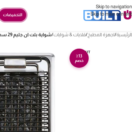
Skip to navigation
Skip to main content
التخفيضات
الرئيسية
/
اجهزة المطبخ
/
قلايات & شوايات
/
شواية بلت ان جليم 29 سم كهربائية – ستيل
SOLD OUT
٪13
خصم