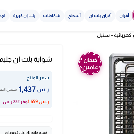
أفران
أفران بلت ان
أسطح
شفاطات
بلت إن كبيرة
اجه
شواية بلت ان جليم 29 سم كهربائية – ستي
ضمان
عامين
سعر المنتج
1,437
ر.س
( يشمل الضري
وفر 222 ر.س
ر.س
1,659
قسم فاتورتك على 4 دفعات