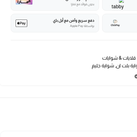
بدون فوائد مع تمارا
دفع سريع وآمن مع أبل باي
بواسطة Apple Pay
قلايات & شوايات
ية بلت ان
,
شواية جليم