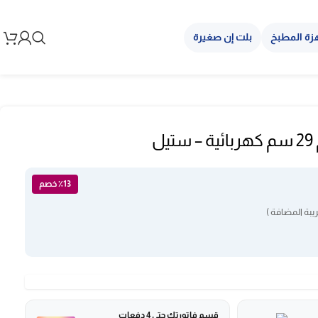
زة المطبخ
بلت إن صغيرة
ل
٪13 خصم
بة المضافة )
قسم فاتورتك حتى 4 دفعات