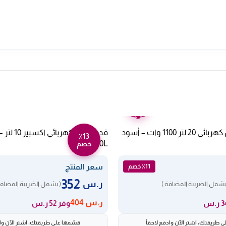
ضمان
عامين
ميكروويف كولن كهربائي 20 لتر 1100 وات – أسود
٪13
XPC-14-10L
خصم
سعر المنتج
٪11 خصم
352
ر.س
يشمل الضريبة المضافة )
( يشمل الضريبة المضافة
ر.س
404
وفر 52 ر.س
 طريقتك، اشترِ الآن وادفع لاحقاً
قسّمها على طريقتك، اشترِ الآن واد