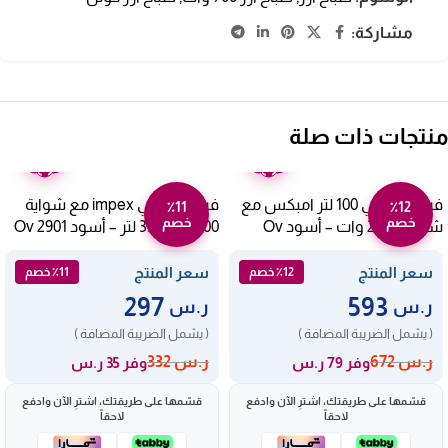
مشاركة:
منتجات ذات صلة
ضمان
ضمان
عامين
عامين
فرن كهربائي 100 لتر امبكس مع
فرن كهربائي impex مع شواية
٪11
٪12
خصم
خصم
شواية 2200 وات – أسود Ov
1500 وات 35 لتر – أسود Ov 2901
2904
سعر المنتج
سعر المنتج
٪12 خصم
٪11 خصم
297
593
ر.س
ر.س
( يشمل الضريبة المضافة )
( يشمل الضريبة المضافة )
ر.س
672
ر.س
332
وفر 79 ر.س
وفر 35 ر.س
قسّمها على طريقتك، اشترِ الآن وادفع
قسّمها على طريقتك، اشترِ الآن وادفع
لاحقاً
لاحقاً