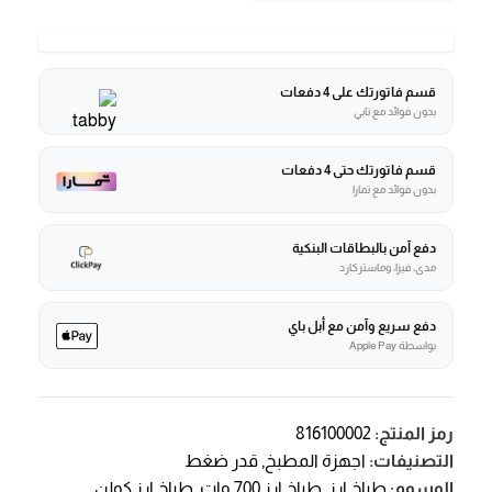
قسم فاتورتك على 4 دفعات
بدون فوائد مع تابي
قسم فاتورتك حتى 4 دفعات
بدون فوائد مع تمارا
دفع آمن بالبطاقات البنكية
مدى، فيزا، وماستركارد
دفع سريع وآمن مع أبل باي
بواسطة Apple Pay
رمز المنتج:
816100002
التصنيفات:
اجهزة المطبخ
,
قدر ضغط
الوسوم:
طباخ ارز
,
طباخ ارز 700 وات
,
طباخ ارز كولن