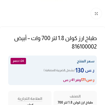
Click to enlarge
طباخ ارز كولن 1.8 لتر 700 وات – أبيض
816100002
سعر المنتج
٪24 خصم
130
ر.س
( يشمل الضريبة المضافة )
وفر 41 ر.س
ر.س
171
الصنف
العلامة التجارية
طباخ ارز كولن 1.8 لتر 700
كولن