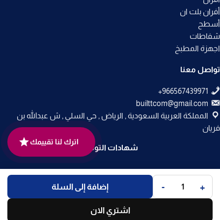
أفران بلت ان
أسطح
شفاطات
اجهزة المطبخ
تواصل معنا
builttcom@gmail.com
المملكة العربية السعودية , الرياض , حي السلي , ش عبدالله بن
فريان
اترك لنا تقييمك
شهادات التوثيق
جميع الحقوق محفوظة لـ
متجر بلت إن
© 2025.
-
+
إضافة إلى السلة
تم التطوير بواسطة
Code Times
.
اشتري الان