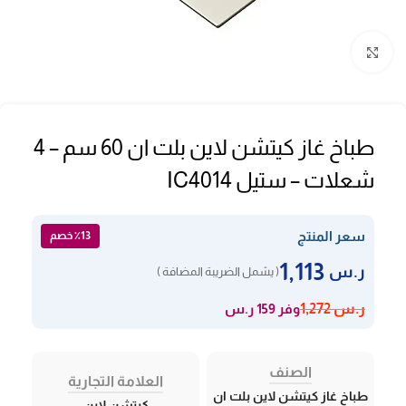
Click to enlarge
طباخ غاز كيتشن لاين بلت ان 60 سم – 4
شعلات – ستيل IC4014
سعر المنتج
٪13 خصم
1,113
ر.س
( يشمل الضريبة المضافة )
وفر 159 ر.س
ر.س
1,272
الصنف
العلامة التجارية
طباخ غاز كيتشن لاين بلت ان
كيتشن لاين