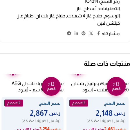
رمز المنتج:
IC4014
التصنيفات:
أسطح
,
غاز
الوسوم:
طباخ غاز 4 شعلات
,
طباخ غاز بلت ان
,
طباخ غاز
كيتشن لاين
مشاركة:
منتجات ذات صلة
ضمان
ضمان
عامين
عامين
موقد سيراميك ويرلبول بلت ان
مسطح كهرباء بلت ان AEG
٪12
٪13
خصم
خصم
60 سم 4 شعلات – أسود
سيراميك 60 سم – أسود
HK654070XB
Akm613ix
سعر المنتج
سعر المنتج
٪13 خصم
٪12 خصم
2,867
2,148
ر.س
ر.س
( يشمل الضريبة المضافة )
( يشمل الضريبة المضافة )
ر.س
2,461
ر.س
3,254
وفر 313 ر.س
وفر 387 ر.س