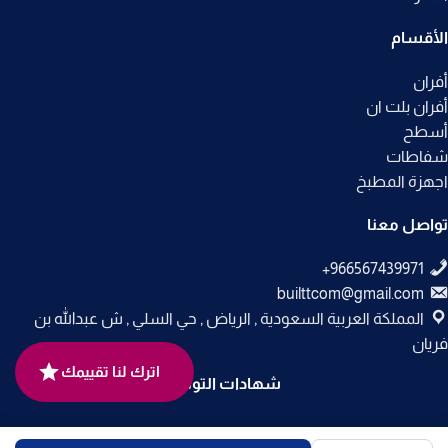
الأقسام
أفران
أفران بلت ان
أسطح
شفاطات
اجهزة المطبخ
تواصل معنا
builttcom@gmail.com
المملكة العربية السعودية , الرياض , حي السلي , ش عبدالله بن
فريان
اترك لنا تقييمك
شهادات التوثيق
جميع الحقوق محفوظة لـ
متجر بلت إن
© 2025.