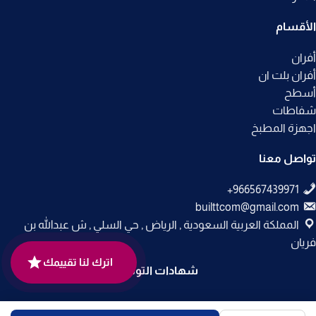
الأقسام
أفران
أفران بلت ان
أسطح
شفاطات
اجهزة المطبخ
تواصل معنا
builttcom@gmail.com
المملكة العربية السعودية , الرياض , حي السلي , ش عبدالله بن
فريان
اترك لنا تقييمك
شهادات التوثيق
جميع الحقوق محفوظة لـ
متجر بلت إن
© 2025.