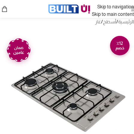
Skip to navigation
Skip to main content
الرئيسية
/
أسطح
/
غاز
٪12
خصم
ضمان
عامين