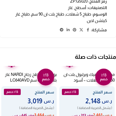
رمز المنتج:
ZP.G5020
التصنيفات:
أسطح
,
غاز
الوسوم:
طباخ 5 شعلات
,
طباخ بلت ان 90 سم
,
طباخ غاز
كيتشن لاين
مشاركة:
منتجات ذات صلة
ضمان
ضمان
عامين
عامين
موقد سيراميك ويرلبول بلت ان
بوتاجاز مسطح زجاج NARDI غاز
٪13
٪13
خصم
خصم
60 سم 4 شعلات – أسود
بلت ان – 60 سم LC640AVD
Akm613ix
سعر المنتج
سعر المنتج
٪13 خصم
٪13 خصم
3,019
2,148
ر.س
ر.س
( يشمل الضريبة المضافة )
( يشمل الضريبة المضافة )
ر.س
2,461
ر.س
3,464
وفر 313 ر.س
وفر 445 ر.س