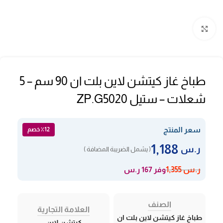
Click to enlarge
طباخ غاز كيتشن لاين بلت ان 90 سم – 5
شعلات – ستيل ZP.G5020
سعر المنتج
٪12 خصم
1,188
ر.س
( يشمل الضريبة المضافة )
وفر 167 ر.س
ر.س
1,355
الصنف
العلامة التجارية
طباخ غاز كيتشن لاين بلت ان
كيتشن لاين