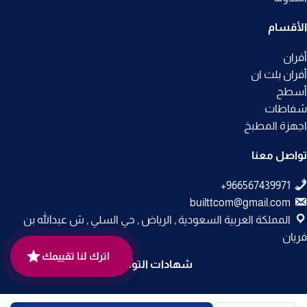
الأقسام
أفران
أفران بلت ان
أسطح
شفاطات
اجهزة المطبخ
تواصل معنا
builttcom@gmail.com
المملكة العربية السعودية , الرياض , حي السلي , ش عبدالله بن
فريان
اترك لنا تقييمك
شهادات التوثيق
جميع الحقوق محفوظة لـ
متجر بلت إن
© 2025.