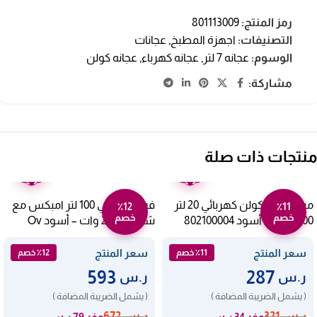
رمز المنتج:
801113009
التصنيفات:
اجهزة المطبخ
,
عجانات
الوسوم:
عجانه 7 لتر
,
عجانه كهرباء
,
عجانه كولن
مشاركة:
منتجات ذات صلة
ضمان
ضمان
عامين
عامين
ميكروويف كولن كهربائي 20 لتر
فرن كهربائي 100 لتر امبكس مع
٪12
٪11
خصم
خصم
1100 وات – أسود 802100004
شواية 2200 وات – أسود Ov
2904
سعر المنتج
سعر المنتج
٪11 خصم
٪12 خصم
593
287
ر.س
ر.س
( يشمل الضريبة المضافة )
( يشمل الضريبة المضافة )
ر.س
321
ر.س
672
وفر 34 ر.س
وفر 79 ر.س