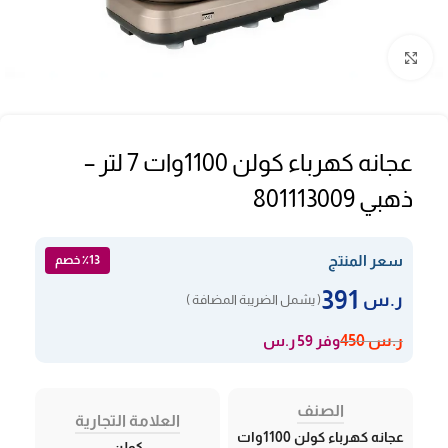
Click to enlarge
عجانه كهرباء كولن 1100وات 7 لتر –
ذهبي 801113009
سعر المنتج
٪13 خصم
391
ر.س
( يشمل الضريبة المضافة )
وفر 59 ر.س
ر.س
450
الصنف
العلامة التجارية
عجانه كهرباء كولن 1100وات
كولن