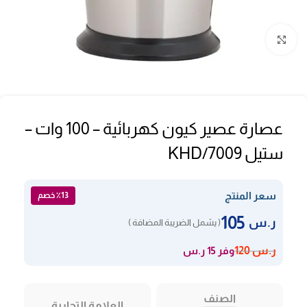
Click to enlarge
عصارة عصير كيون كهربائية – 100 وات –
ستيل KHD/7009
سعر المنتج
٪13 خصم
105
ر.س
( يشمل الضريبة المضافة )
وفر 15 ر.س
ر.س
120
الصنف
العلامة التجارية