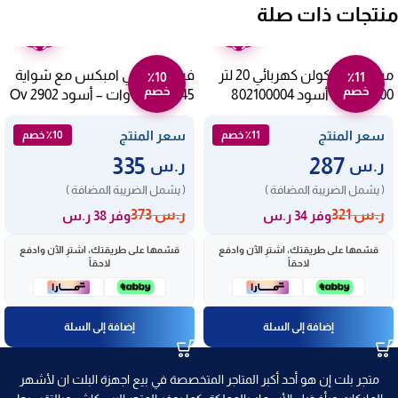
منتجات ذات صلة
ضمان
ضمان
عامين
عامين
ميكروويف كولن كهربائي 20 لتر
فرن كهربائي امبكس مع شواية
٪10
٪11
خصم
خصم
1100 وات – أسود 802100004
45 لتر 1800 وات – أسود Ov 2902
سعر المنتج
سعر المنتج
٪11 خصم
٪10 خصم
335
287
ر.س
ر.س
( يشمل الضريبة المضافة )
( يشمل الضريبة المضافة )
ر.س
321
ر.س
373
وفر 34 ر.س
وفر 38 ر.س
قسّمها على طريقتك، اشترِ الآن وادفع
قسّمها على طريقتك، اشترِ الآن وادفع
لاحقاً
لاحقاً
إضافة إلى السلة
إضافة إلى السلة
متجر بلت إن هو أحد أكبر المتاجر المتخصصة في بيع اجهزة البلت ان لأشهر