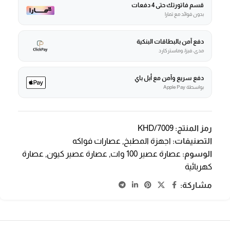
قسم فاتورتك حتى 4 دفعات
بدون فوائد مع تمارا
دفع آمن بالبطاقات البنكية
مدى، فيزا، وماستركارد
دفع سريع وآمن مع أبل باي
بواسطة Apple Pay
رمز المنتج:
KHD/7009
التصنيفات:
اجهزة المطبخ
,
عصارات فواكه
الوسوم:
عصارة عصير 100 وات
,
عصارة عصير كيون
,
عصارة
كهربائية
مشاركة: