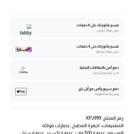
قسم فاتورتك على 4 دفعات
بدون فوائد مع تابي
قسم فاتورتك حتى 4 دفعات
بدون فوائد مع تمارا
دفع آمن بالبطاقات البنكية
مدى، فيزا، وماستركارد
دفع سريع وآمن مع أبل باي
بواسطة Apple Pay
رمز المنتج:
XPJ999
التصنيفات:
اجهزة المطبخ
,
عصارات فواكه
الوسوم:
عصارة 800 وات
,
عصارة اكسبير
,
عصارة ستيل
,