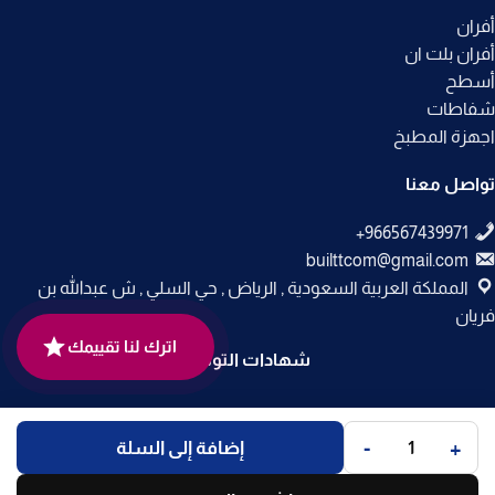
أفران
أفران بلت ان
أسطح
شفاطات
اجهزة المطبخ
تواصل معنا
builttcom@gmail.com
المملكة العربية السعودية , الرياض , حي السلي , ش عبدالله بن
فريان
اترك لنا تقييمك
شهادات التوثيق
جميع الحقوق محفوظة لـ
متجر بلت إن
© 2025.
-
+
إضافة إلى السلة
تم التطوير بواسطة
Code Times
.