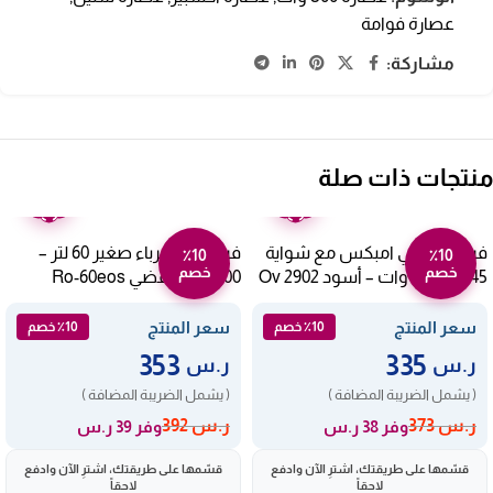
عصارة فوامة
مشاركة:
منتجات ذات صلة
ضمان
ضمان
عامين
عامين
فرن كهربائي امبكس مع شواية
فرن ارو كهرباء صغير 60 لتر –
٪10
٪10
خصم
خصم
45 لتر 1800 وات – أسود Ov 2902
2000 وات فضي Ro-60eos
سعر المنتج
سعر المنتج
٪10 خصم
٪10 خصم
353
335
ر.س
ر.س
( يشمل الضريبة المضافة )
( يشمل الضريبة المضافة )
ر.س
373
ر.س
392
وفر 38 ر.س
وفر 39 ر.س
قسّمها على طريقتك، اشترِ الآن وادفع
قسّمها على طريقتك، اشترِ الآن وادفع
لاحقاً
لاحقاً