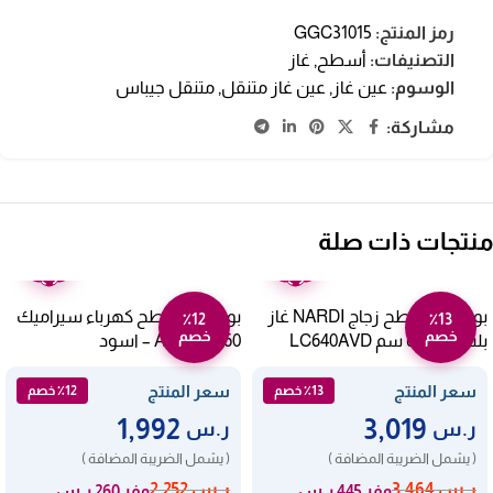
رمز المنتج:
GGC31015
التصنيفات:
أسطح
,
غاز
الوسوم:
عين غاز
,
عين غاز متنقل
,
متنقل جيباس
مشاركة:
منتجات ذات صلة
ضمان
ضمان
عامين
عامين
بوتاجاز مسطح زجاج NARDI غاز
بوتاجاز مسطح كهرباء سيراميك
٪12
٪13
خصم
خصم
بلت ان – 60 سم LC640AVD
60 سم AEG – اسود
HK614010MB
سعر المنتج
سعر المنتج
٪13 خصم
٪12 خصم
1,992
3,019
ر.س
ر.س
( يشمل الضريبة المضافة )
( يشمل الضريبة المضافة )
ر.س
3,464
ر.س
2,252
وفر 445 ر.س
وفر 260 ر.س