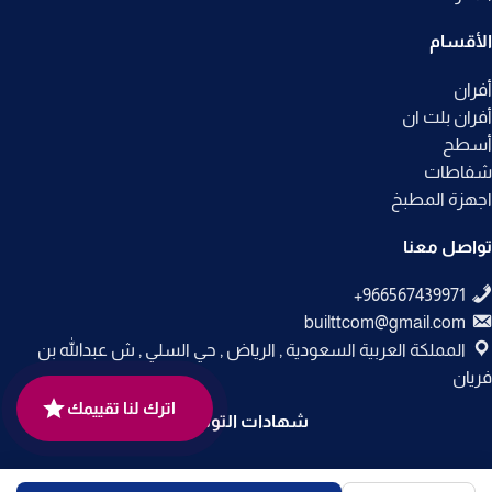
الأقسام
أفران
أفران بلت ان
أسطح
شفاطات
اجهزة المطبخ
تواصل معنا
builttcom@gmail.com
المملكة العربية السعودية , الرياض , حي السلي , ش عبدالله بن
فريان
اترك لنا تقييمك
شهادات التوثيق
جميع الحقوق محفوظة لـ
متجر بلت إن
© 2025.