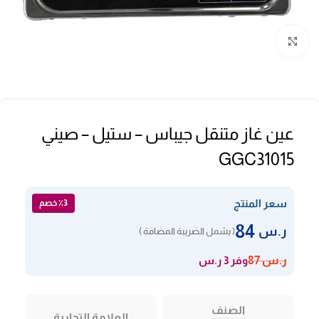
Click to enlarge
عين غاز متنقل جيباس – ستيل – صيني
GGC31015
سعر المنتج
٪3 خصم
84
ر.س
( يشمل الضريبة المضافة )
وفر 3 ر.س
ر.س
87
الصنف
العلامة التجارية