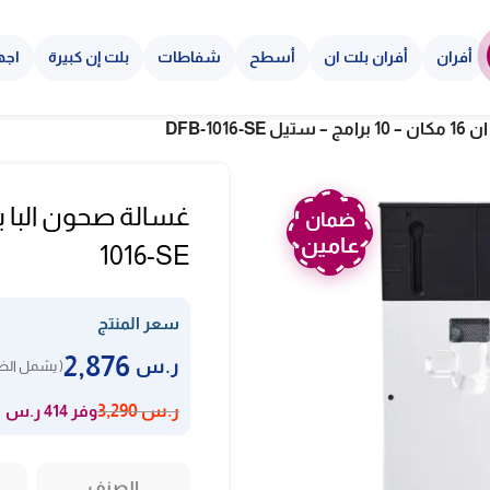
أفران
أفران بلت ان
أسطح
شفاطات
بلت إن كبيرة
اجه
DFB-101
ضمان
عامين
1016-SE
سعر المنتج
2,876
ر.س
( يشمل الضر
وفر 414 ر.س
ر.س
3,290
الصنف