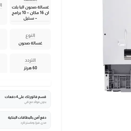
ال
غسالة صحون البا بلت
ان 16 مكان – 10 برامج
– ستيل
النوع
غسالة صحون
التردد
60 هرتز
قسم فاتورتك على 4 دفعات
بدون فوائد مع تابي
دفع آمن بالبطاقات البنكية
مدى، فيزا، وماستركارد