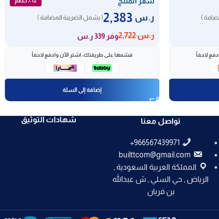
سعر المنتج
٪12 خصم
2,383
ر.س
ضافة )
( يشمل الضريبة المضافة )
ر.س
2,722
وفر 339 ر.س
فع لاحقاً
قسّمها على طريقتك، اشترِ الآن وادفع لاحقاً
إضافة إلى السلة
شهادات التوثيق
تواصل معنا
builttcom@gmail.com
المملكة العربية السعودية ,
الرياض , حي السلي , ش عبدالله
بن فريان