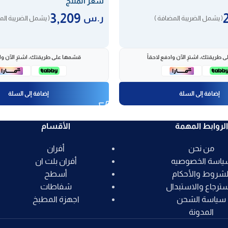
سعر المنتج
3,209
ر.س
( يشمل الضريبة المضافة )
( يشمل الضريبة الم
 طريقتك، اشترِ الآن وادفع لاحقاً
قسّمها على طريقتك، اشترِ الآن واد
إضافة إلى السلة
إضافة إلى السلة
الروابط المهمة
الأقسام
من نحن
أفران
ياسة الخصوصيه
أفران بلت ان
لشروط والأحكام
أسطح
سترجاع والاستبدال
شفاطات
سياسة الشحن
اجهزة المطبخ
المدونة