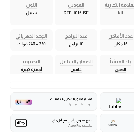
علامة التجارية
الموديل
اللون
البا
DFB-1016-SE
ستيل
عدد الأماكن
عدد البرامج
الجهد الكهربائي
16 مكان
10 برامج
220 – 240 فولت
بلد المنشأ
الضمان الشامل
التصنيف
الصين
عامين
أجهزة كبيرة
قسم فاتورتك حتى 4 دفعات
بدون فوائد مع تمارا
دفع سريع وآمن مع أبل باي
بواسطة Apple Pay