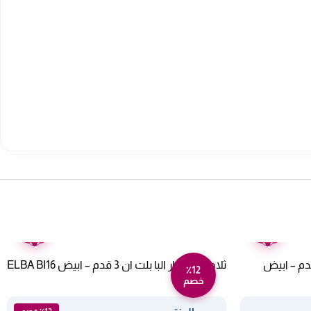
ضمان
ضمان
عامين
عامين
بريد باب واحد البا بلت إن 4 قدم – ابيض
ثلاجه ميني بار البا بلت ان 3 قدم – ابيض ELBA BI16
٪12
خصم