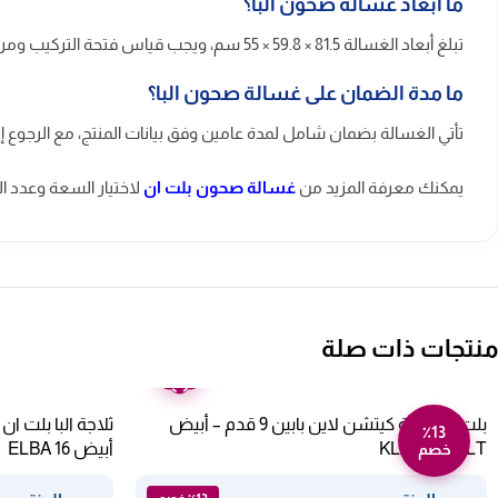
ما أبعاد غسالة صحون البا؟
تبلغ أبعاد الغسالة 81.5 × 59.8 × 55 سم، ويجب قياس فتحة التركيب ومراجعة مساحة توصيل المياه والصرف والتهوية قبل الشراء.
ما مدة الضمان على غسالة صحون البا؟
تأتي الغسالة بضمان شامل لمدة عامين وفق بيانات المنتج، مع الرجوع إ
يمكنك معرفة المزيد من
غسالة صحون بلت ان
لاختيار السعة وعدد ا
منتجات ذات صلة
ضمان
عامين
بلت ان ثلاجة كيتشن لاين بابين 9 قدم – أبيض
٪13
KL2761-243LT
أبيض ELBA 16
خصم