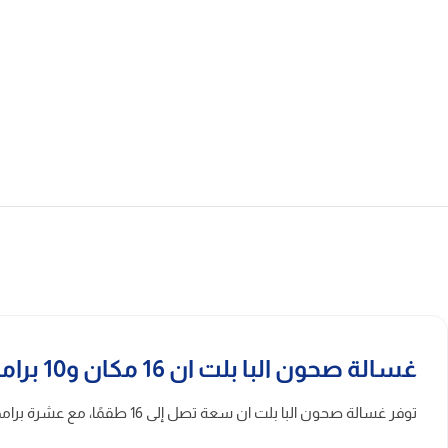
غسالة صحون البا بلت ان 16 مكان و10 برامج
توفر غسالة صحون البا بلت ان سعة تصل إلى 16 طقمًا، مع عشرة برامج وثلاثة رفوف لتنظيم الأطباق والأواني. كما تدعم التعقيم ونصف الحمولة وفتح الباب تلقائيًا بعد انتهاء الدورة لتسهيل الاستخدام اليومي.