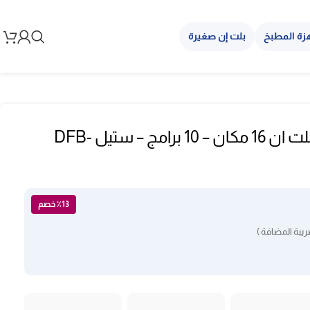
زة المطبخ
بلت إن صغيرة
غسالة صحون البا بلت ان 16 مكان – 10 برامج – ستيل DFB-
٪13 خصم
يبة المضافة )