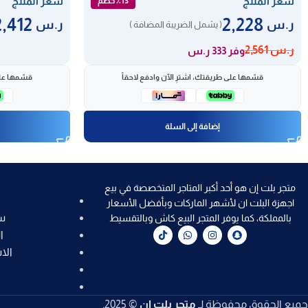
سعر المنتج
سعر المنتج
٪13 خصم
2,412
2,228
ر.س
ر.س
( يشمل الضريبة المضافة )
ر.س
2,561
وفر 333 ر.س
قسّمها على طريقتك، اشترِ الآن وادفع لاحقاً
قسّمها على
إضافة إلى السلة
متجر بلت إن هو أحد أكبر المتاجر المتخصصة في بيع
اجهزة البلت ان لأشهر الماركات وبأفضل الأسعار
س
بالمملكة، كما يوفر المتجر البيع كاش وبالتقسيط
ا
الا
جميع الحقوق محفوظة لـ
متجر بلت إن
© 2025.